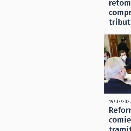
retom
comp
tribut
19/07/202
Refor
comie
trami