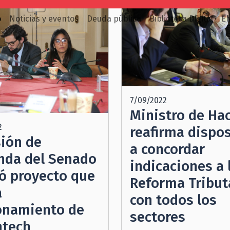
o
Noticias y eventos
Deuda pública
Biblioteca Digital
E
7/09/2022
Ministro de Ha
2
reafirma dispo
ión de
a concordar
nda del Senado
indicaciones a 
ó proyecto que
Reforma Tribut
a
con todos los
onamiento de
sectores
ntech