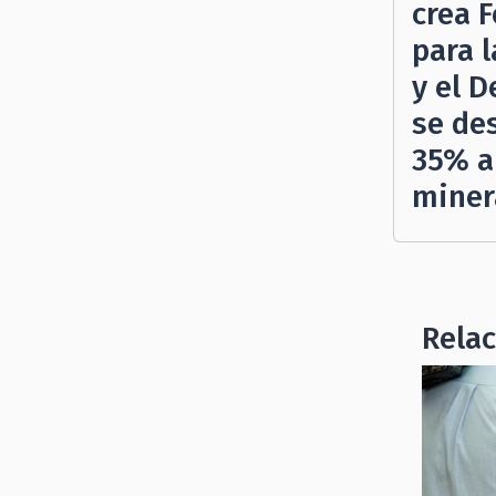
crea 
para 
y el D
se de
35% a
miner
Rela