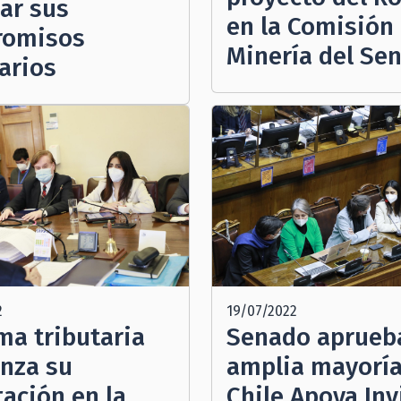
ar sus
en la Comisión
romisos
Minería del Se
arios
2
19/07/2022
ma tributaria
Senado aprueb
nza su
amplia mayorí
tación en la
Chile Apoya Inv