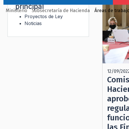
principal
Ministerio
Subsecretaría de Hacienda
Áreas de trabaj
Proyectos de Ley
Noticias
12/09/202
Comis
Hacie
aprob
regul
funci
las Fi