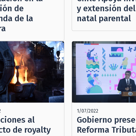
ión de
y extensión del
nda de la
natal parental
ra
1/07/2022
2
Gobierno prese
ciones al
Reforma Tribut
cto de royalty