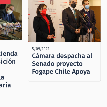
N
5/09/2022
cienda
Cámara despacha al
sición
Senado proyecto
Fogape Chile Apoya
la
aria