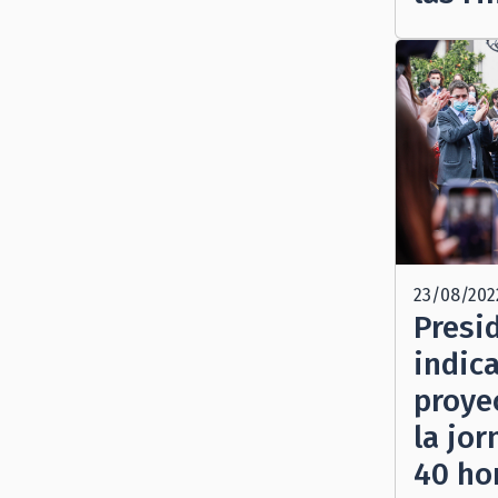
23/08/202
Presi
indic
proye
la jor
40 ho