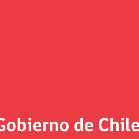
Decretos
«
Página 3
eto Exento vigente desde el 3 de oc