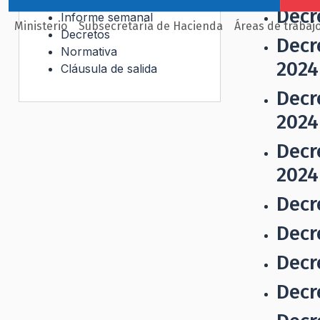
Decr
Informe semanal
Ministerio
Subsecretaría de Hacienda
Áreas de trabaj
Decretos
Decr
Normativa
2024
Cláusula de salida
Decr
2024
Decr
2024
Decr
Decr
Decr
Decr