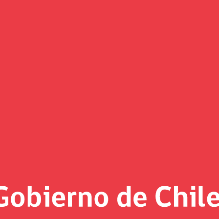
Decretos
«
Página 2
eto Exento vigente desde el 4 de se