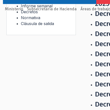
2025
Informe semanal
Ministerio
Subsecretaría de Hacienda
Áreas de trabaj
Decretos
Decr
Normativa
Decr
Cláusula de salida
Decr
Decr
Decr
Decr
Decr
Decr
Decr
Decr