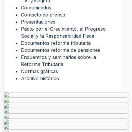
(Imagen)
Comunicados
Contacto de prensa
Presentaciones
Pacto por el Crecimiento, el Progreso
Social y la Responsabilidad Fiscal
Documentos reforma tributaria
Documentos reforma de pensiones
Encuentros y seminarios sobre la
Reforma Tributaria
Normas gráficas
Archivo histórico
Transparencia Activa
Gobierno Transparente
Ley de Transparencia
Código
de Ética
Histórico
Solicitud de Audiencia
Solicitud de Información
Ley del Lobby
Chile
Atiende
Ley de Transparencia