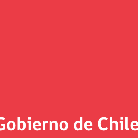
Foto MH al día
«
Página 10