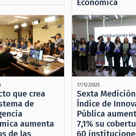
Económica
6
17/12/2025
cto que crea
Sexta Medición
stema de
Índice de Innov
gencia
Pública aumen
mica aumenta
7,1% su cobertu
s de las
60 institucione