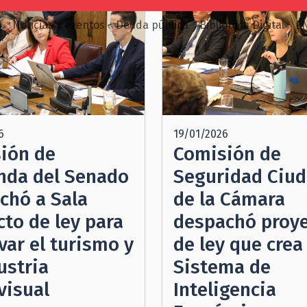
o
Noticias y eventos
Deuda pública
Biblioteca Digital
E
19/01/2026
6
Comisión de
ión de
Seguridad Ciu
nda del Senado
de la Cámara
chó a Sala
despachó proy
cto de ley para
de ley que crea 
var el turismo y
Sistema de
ustria
Inteligencia
visual