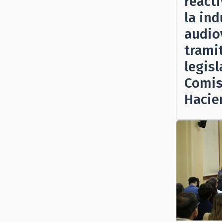
reacti
la ind
audio
trami
legisl
Comis
Hacie