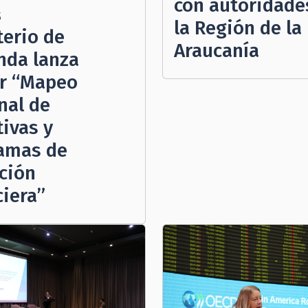
con autoridade
5
la Región de la
terio de
Araucanía
nda lanza
r “Mapeo
nal de
tivas y
amas de
ción
ciera”