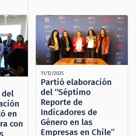
11/12/2025
Partió elaboración
del “Séptimo
 del
Reporte de
ación
Indicadores de
tó en
Género en las
ra con
Empresas en Chile”
s