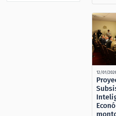
12/01/202
Proye
Subsi
Inteli
Econó
monto