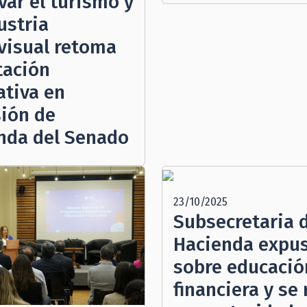
var el turismo y
ustria
visual retoma
tación
ativa en
ión de
nda del Senado
23/10/2025
Subsecretaria 
Hacienda expu
sobre educació
financiera y se