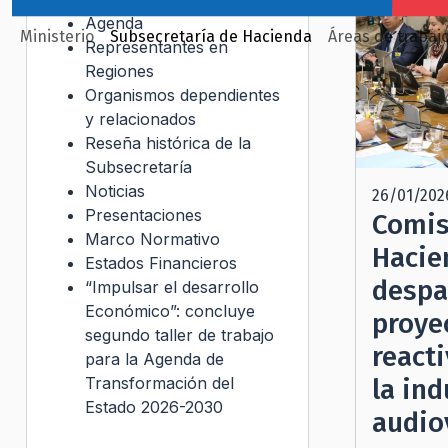
Agenda
Ministerio
Subsecretaría de Hacienda
Áreas de trabaj
Representantes en
Regiones
Organismos dependientes
y relacionados
Reseña histórica de la
Subsecretaría
Noticias
26/01/202
Presentaciones
Comis
Marco Normativo
Hacie
Estados Financieros
despa
“Impulsar el desarrollo
Económico”: concluye
proye
segundo taller de trabajo
reacti
para la Agenda de
Transformación del
la ind
Estado 2026-2030
audio