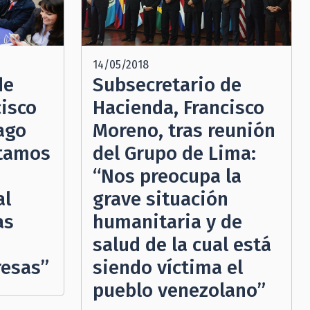
14/05/2018
Subsecretario de
de
Hacienda, Francisco
cisco
Moreno, tras reunión
ago
del Grupo de Lima:
stamos
“Nos preocupa la
grave situación
al
humanitaria y de
as
salud de la cual está
siendo víctima el
esas”
pueblo venezolano”