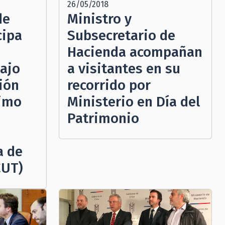
26/05/2018
de
Ministro y
cipa
Subsecretario de
Hacienda acompañan
bajo
a visitantes en su
ión
recorrido por
nimo
Ministerio en Día del
Patrimonio
a de
CUT)