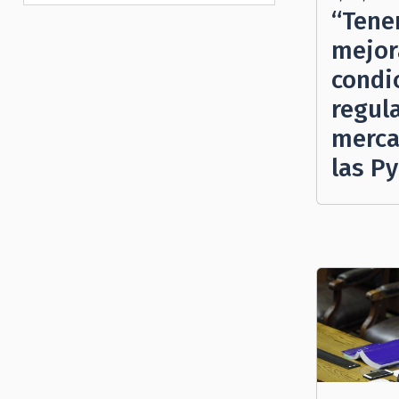
“Tene
mejor
condi
regul
merca
las P