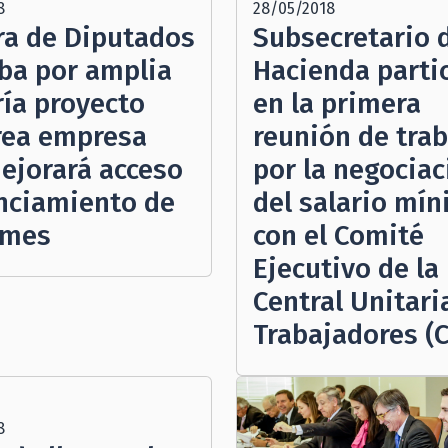
8
28/05/2018
a de Diputados
Subsecretario 
ba por amplia
Hacienda parti
ía proyecto
en la primera
rea empresa
reunión de tra
ejorará acceso
por la negociac
anciamiento de
del salario mí
ymes
con el Comité
Ejecutivo de la
Central Unitari
Trabajadores (
8