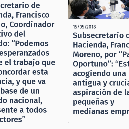
cretario de
nda, Francisco
o, Coordinador
15/05/2018
ivo del
Subsecretario 
do: “Podemos
Hacienda, Fran
 esperanzados
Moreno, por “P
e el trabajo que
Oportuno”: “E
concordar esta
acogiendo una
cia, y que va
antigua y cruci
 base de un
aspiración de l
do nacional,
pequeñas y
sente a todos
medianas empr
ectores”