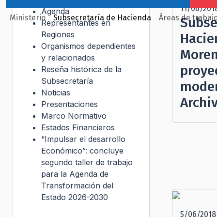
11/06/201
Agenda
Ministerio
Subsecretaría de Hacienda
Áreas de trabaj
Subse
Representantes en
Regiones
Hacie
Organismos dependientes
Moren
y relacionados
proye
Reseña histórica de la
Subsecretaría
moder
Noticias
Archi
Presentaciones
Marco Normativo
Estados Financieros
“Impulsar el desarrollo
Económico”: concluye
segundo taller de trabajo
para la Agenda de
Transformación del
Estado 2026-2030
5/06/2018