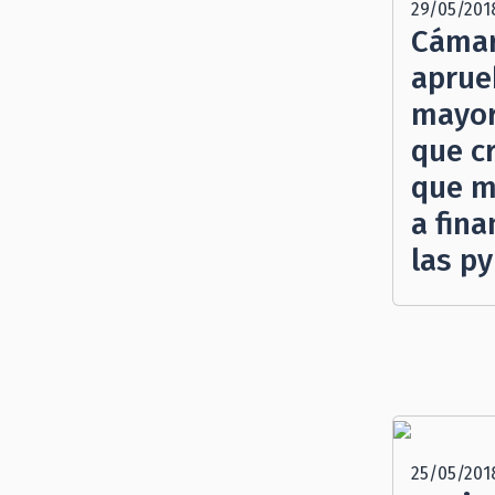
29/05/201
Cámar
aprue
mayor
que c
que m
a fin
las p
25/05/201