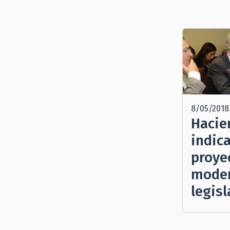
8/05/2018
Hacie
indic
proye
moder
legis