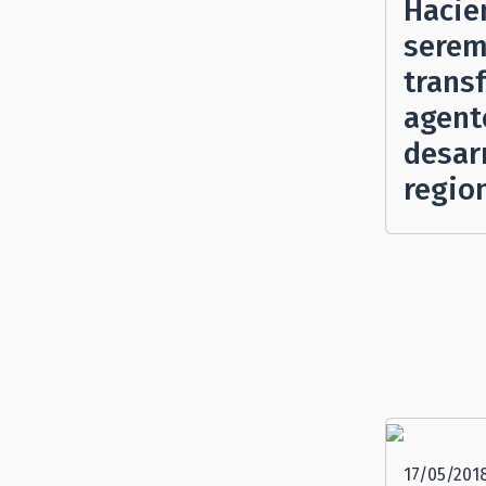
Hacie
serem
trans
agent
desarr
regio
17/05/201