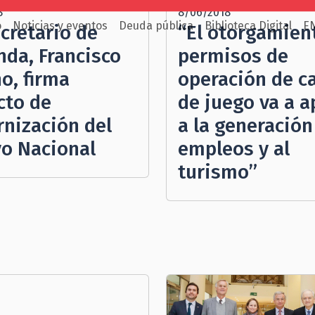
8
8/06/2018
o
Noticias y eventos
Deuda pública
Biblioteca Digital
E
cretario de
“El otorgamien
nda, Francisco
permisos de
o, firma
operación de c
cto de
de juego va a a
nización del
a la generación
vo Nacional
empleos y al
turismo”