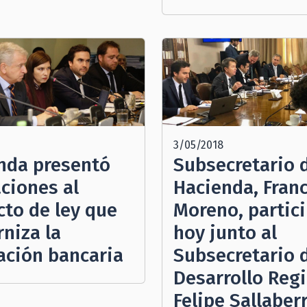
3/05/2018
nda presentó
Subsecretario 
aciones al
Hacienda, Fran
cto de ley que
Moreno, partic
niza la
hoy junto al
lación bancaria
Subsecretario 
Desarrollo Regi
Felipe Sallaberr