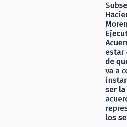
Subse
Hacie
Moren
Ejecut
Acuer
estar
de qu
va a 
instan
ser la
acuer
repre
los s