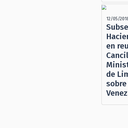
12/05/201
Subse
Hacie
en re
Cancil
Minis
de Li
sobre
Venez