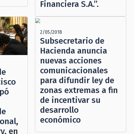
Financiera S.A.”.
2/05/2018
Subsecretario de
Hacienda anuncia
nuevas acciones
comunicacionales
de
para difundir ley de
cisco
zonas extremas a fin
ipó
de incentivar su
desarrollo
de
económico
onal,
y, en