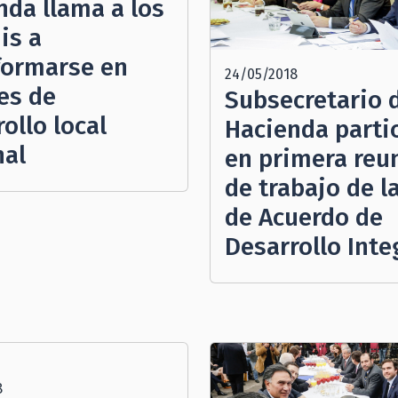
nda llama a los
is a
formarse en
24/05/2018
es de
Subsecretario 
ollo local
Hacienda parti
nal
en primera reu
de trabajo de l
de Acuerdo de
Desarrollo Inte
8