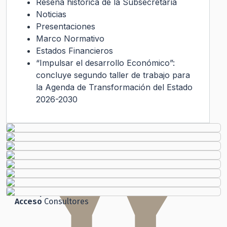
Reseña histórica de la Subsecretaría
Noticias
Presentaciones
Marco Normativo
Estados Financieros
“Impulsar el desarrollo Económico”:
concluye segundo taller de trabajo para
la Agenda de Transformación del Estado
2026-2030
Transparencia Activa
Gobierno Transparente
Ley de Transparencia
Código
de Ética
Histórico
Solicitud de Audiencia
Solicitud de Información
Ley del Lobby
Chile
Atiende
Ley de Transparencia
Participación
Ciudadana
Acceso
Consultores