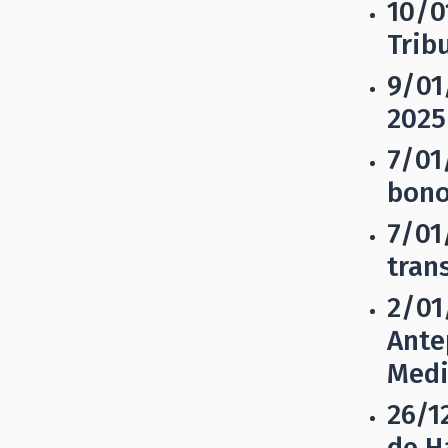
10/0
Trib
9/01
2025
7/01
bono
7/01
tran
2/01
Ante
Medi
26/1
de H