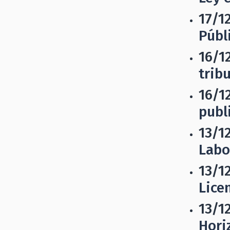
17/1
Públ
16/1
trib
16/1
publi
13/1
Labo
13/1
Lice
13/1
Hori