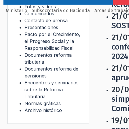
Refo
Fotos y videos
Ministerio
Subsecretaría de Hacienda
Áreas de trabaj
Comunicados
21/0
Contacto de prensa
SOST
Presentaciones
Pacto por el Crecimiento,
21/0
el Progreso Social y la
conf
Responsabilidad Fiscal
2024
Documentos reforma
tributaria
21/0
Documentos reforma de
pensiones
apru
Encuentros y seminarios
20/0
sobre la Reforma
Tributaria
simp
Normas gráficas
Comi
Archivo histórico
19/0