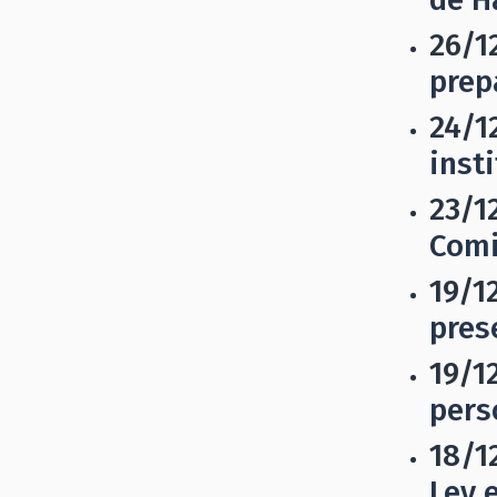
26/1
prep
24/1
inst
23/1
Comi
19/1
pres
19/1
pers
18/1
Ley 