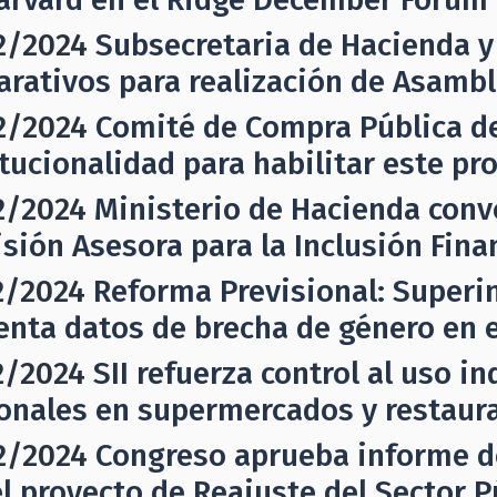
2/2024
Subsecretaria de Hacienda y
arativos para realización de Asambl
2/2024
Comité de Compra Pública d
itucionalidad para habilitar este pr
2/2024
Ministerio de Hacienda convo
sión Asesora para la Inclusión Fina
2/2024
Reforma Previsional: Superi
enta datos de brecha de género en e
2/2024
SII refuerza control al uso 
onales en supermercados y restaur
2/2024
Congreso aprueba informe d
el proyecto de Reajuste del Sector P