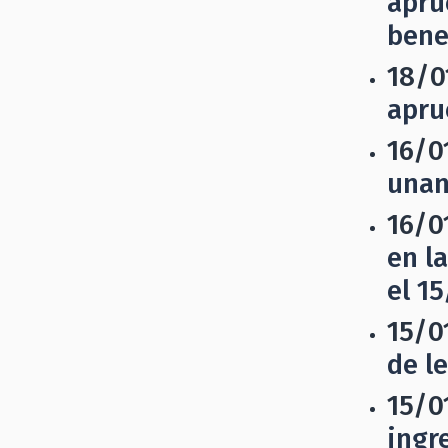
apru
bene
18/0
apru
16/0
unan
16/0
en l
el 1
15/0
de l
15/0
ingr