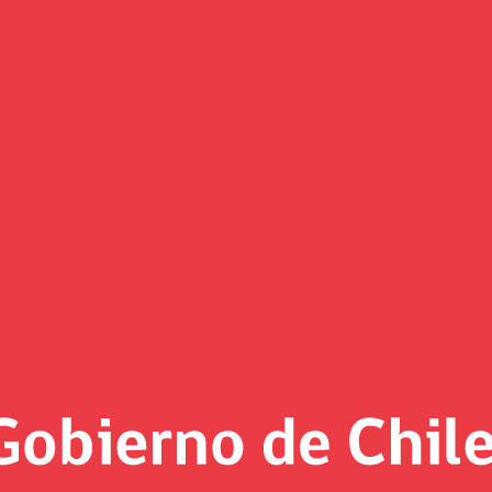
Comunicados
«
Página 25 de noviembre de 2024 - 2
1/2025
Ministro Marcel reafirma la s