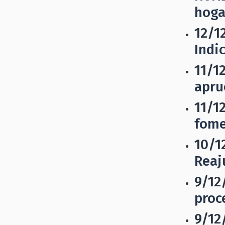
hoga
12/1
Indi
11/1
apru
11/1
fome
10/1
Reaj
9/12
proc
9/12