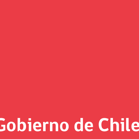
Comunicados
«
Página 25 de noviembre de 2024 - 2
1/2025
Ministro Marcel reafirma la s