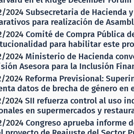
2/2024
Subsecretaria de Hacienda y
arativos para realización de Asambl
2/2024
Comité de Compra Pública d
itucionalidad para habilitar este pr
2/2024
Ministerio de Hacienda convo
sión Asesora para la Inclusión Fina
2/2024
Reforma Previsional: Superi
enta datos de brecha de género en e
2/2024
SII refuerza control al uso 
onales en supermercados y restaur
2/2024
Congreso aprueba informe d
el proyecto de Reajuste del Sector P