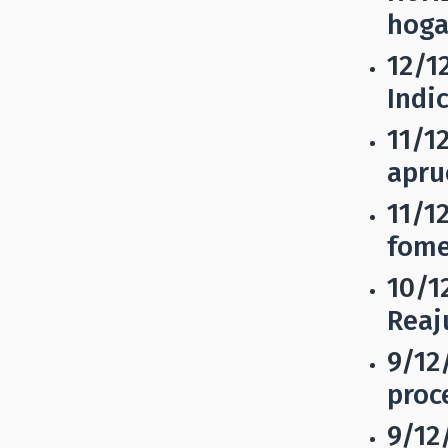
hoga
12/1
Indi
11/1
apru
11/1
fome
10/1
Reaj
9/12
proc
9/12