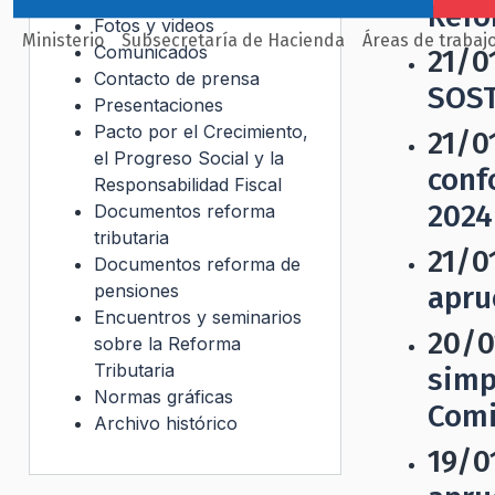
Refo
Fotos y videos
Ministerio
Subsecretaría de Hacienda
Áreas de trabaj
Comunicados
21/0
Contacto de prensa
SOST
Presentaciones
Pacto por el Crecimiento,
21/0
el Progreso Social y la
conf
Responsabilidad Fiscal
2024
Documentos reforma
tributaria
21/0
Documentos reforma de
pensiones
apru
Encuentros y seminarios
20/0
sobre la Reforma
Tributaria
simp
Normas gráficas
Comi
Archivo histórico
19/0