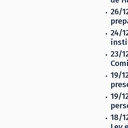
26/1
prep
24/1
inst
23/1
Comi
19/1
pres
19/1
pers
18/1
Ley 