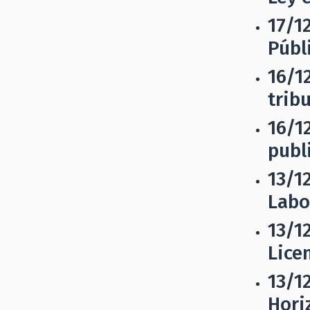
17/1
Públ
16/1
trib
16/1
publi
13/1
Labo
13/1
Lice
13/1
Hori