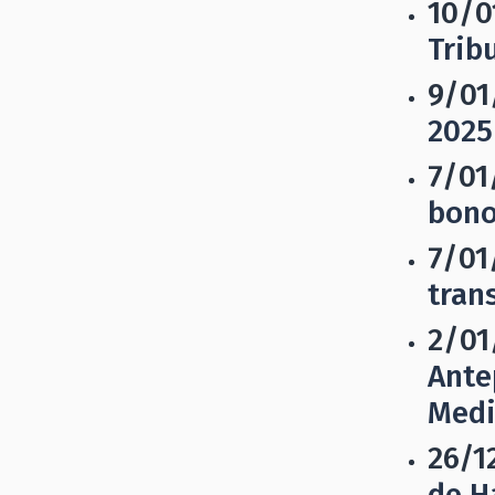
10/0
Trib
9/01
2025
7/01
bono
7/01
tran
2/01
Ante
Medi
26/1
de H