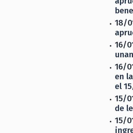
apru
bene
18/0
apru
16/0
unan
16/0
en l
el 1
15/0
de l
15/0
ingr