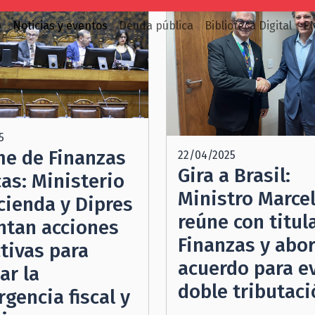
o
Noticias y eventos
Deuda pública
Biblioteca Digital
E
5
me de Finanzas
22/04/2025
Gira a Brasil:
as: Ministerio
Ministro Marcel
cienda y Dipres
reúne con titul
ntan acciones
Finanzas y abo
tivas para
acuerdo para ev
ar la
doble tributaci
gencia fiscal y