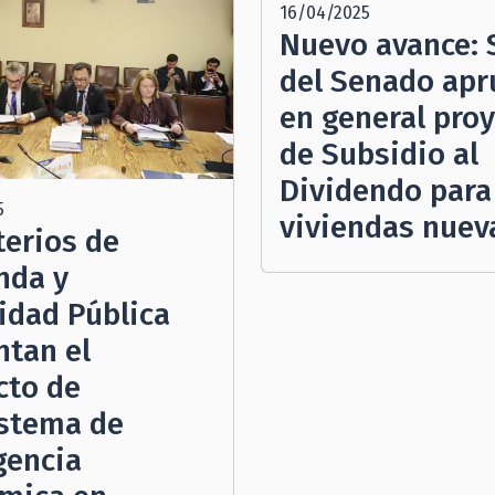
16/04/2025
Nuevo avance: 
del Senado ap
en general pro
de Subsidio al
Dividendo para
5
viviendas nuev
terios de
nda y
idad Pública
ntan el
cto de
stema de
gencia