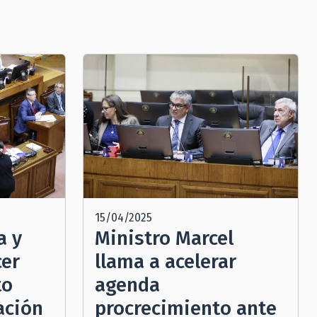
15/04/2025
a y
Ministro Marcel
cer
llama a acelerar
to
agenda
ación
procrecimiento ante