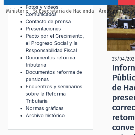
Fotos y videos
Ministerio
Subsecretaría de Hacienda
Áreas de trabaj
Comunicados
Contacto de prensa
Presentaciones
Pacto por el Crecimiento,
el Progreso Social y la
Responsabilidad Fiscal
Documentos reforma
23/04/202
tributaria
Infor
Documentos reforma de
Públic
pensiones
de Ha
Encuentros y seminarios
sobre la Reforma
prese
Tributaria
correc
Normas gráficas
Archivo histórico
retom
conver