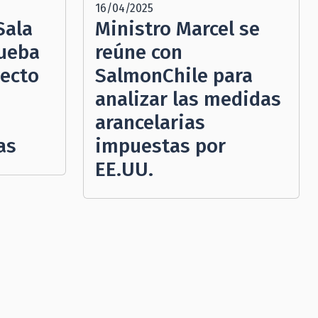
16/04/2025
Sala
Ministro Marcel se
rueba
reúne con
yecto
SalmonChile para
analizar las medidas
arancelarias
as
impuestas por
EE.UU.