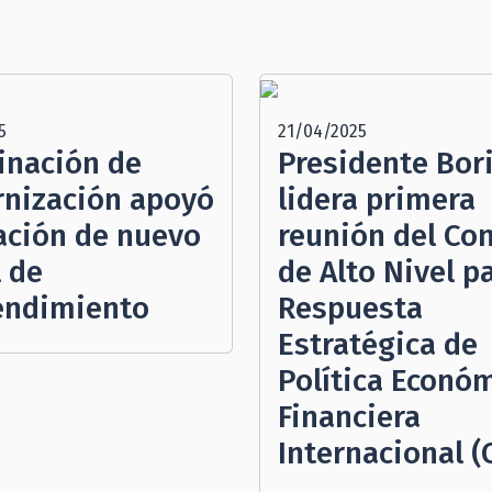
5
21/04/2025
inación de
Presidente Bor
nización apoyó
lidera primera
eación de nuevo
reunión del Co
l de
de Alto Nivel pa
ndimiento
Respuesta
Estratégica de
Política Económ
Financiera
Internacional (