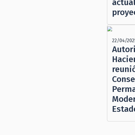
actua
proye
22/04/202
Autor
Hacie
reuni
Conse
Perma
Moder
Estad