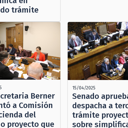
mica en
do trámite
5
15/04/2025
cretaria Berner
Senado aprueb
ntó a Comisión
despacha a ter
cienda del
trámite proyec
o proyecto que
sobre simplific