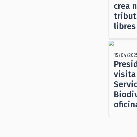
crea 
tribut
libres
15/04/202
Presi
visita
Servi
Biodi
oficin