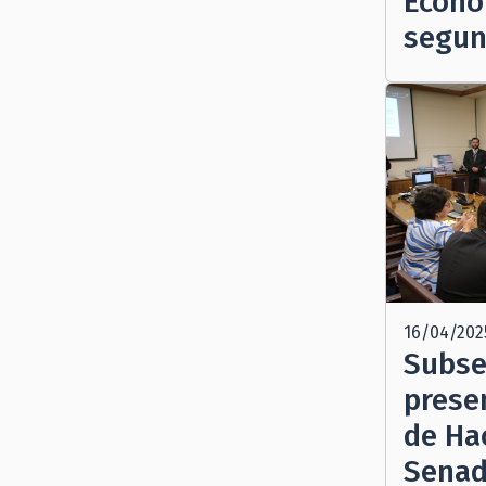
Econó
segun
16/04/202
Subse
prese
de Ha
Senad