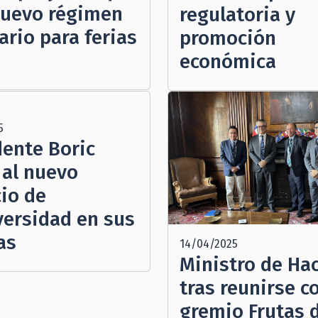
nuevo régimen
regulatoria y
ario para ferias
promoción
económica
5
dente Boric
 al nuevo
cio de
versidad en sus
as
14/04/2025
Ministro de Ha
tras reunirse c
gremio Frutas 