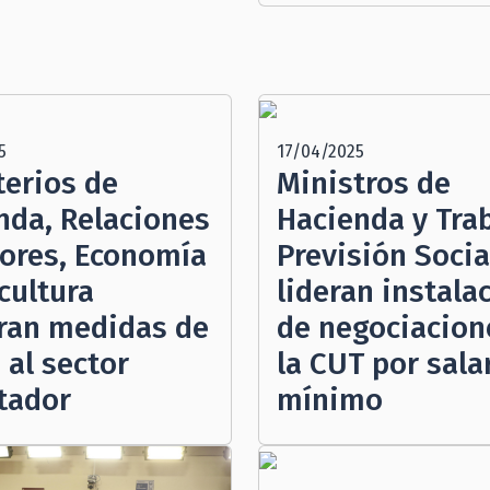
5
17/04/2025
terios de
Ministros de
nda, Relaciones
Hacienda y Tra
iores, Economía
Previsión Socia
cultura
lideran instala
ran medidas de
de negociacion
 al sector
la CUT por sala
tador
mínimo