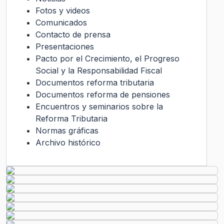
Fotos y videos
Comunicados
Contacto de prensa
Presentaciones
Pacto por el Crecimiento, el Progreso
Social y la Responsabilidad Fiscal
Documentos reforma tributaria
Documentos reforma de pensiones
Encuentros y seminarios sobre la
Reforma Tributaria
Normas gráficas
Archivo histórico
Transparencia Activa
Gobierno Transparente
Ley de Transparencia
Código
de Ética
Histórico
Solicitud de Audiencia
Solicitud de Información
Ley del Lobby