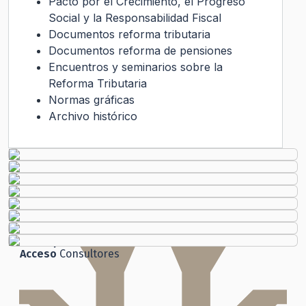
Pacto por el Crecimiento, el Progreso
Social y la Responsabilidad Fiscal
Documentos reforma tributaria
Documentos reforma de pensiones
Encuentros y seminarios sobre la
Reforma Tributaria
Normas gráficas
Archivo histórico
Transparencia Activa
Gobierno Transparente
Ley de Transparencia
Código
de Ética
Histórico
Solicitud de Audiencia
Solicitud de Información
Ley del Lobby
Chile
Atiende
Ley de Transparencia
Participación
Ciudadana
Acceso
Consultores