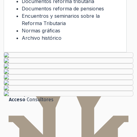
Documentos reforma tributaria
Documentos reforma de pensiones
Encuentros y seminarios sobre la
Reforma Tributaria
Normas gráficas
Archivo histórico
Transparencia Activa
Gobierno Transparente
Ley de Transparencia
Código
de Ética
Histórico
Solicitud de Audiencia
Solicitud de Información
Ley del Lobby
Chile
Atiende
Ley de Transparencia
Participación
Ciudadana
Acceso
Consultores