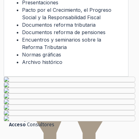
Presentaciones
Pacto por el Crecimiento, el Progreso
Social y la Responsabilidad Fiscal
Documentos reforma tributaria
Documentos reforma de pensiones
Encuentros y seminarios sobre la
Reforma Tributaria
Normas gráficas
Archivo histórico
Transparencia Activa
Gobierno Transparente
Ley de Transparencia
Código
de Ética
Histórico
Solicitud de Audiencia
Solicitud de Información
Ley del Lobby
Chile
Atiende
Ley de Transparencia
Participación
Ciudadana
Acceso
Consultores