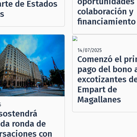
oportunidades
arte de Estados
colaboración y
s
financiamiento
14/07/2025
Comenzó el pr
pago del bono 
excotizantes d
Empart de
Magallanes
5
 sostendrá
da ronda de
rsaciones con