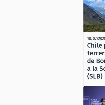
18/07/202
Chile 
terce
de Bo
a la S
(SLB)