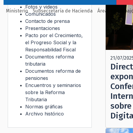
Fotos y videos
Ministerio
Subsecretaría de Hacienda
Áreas de trabaj
Comunicados
Contacto de prensa
Presentaciones
Pacto por el Crecimiento,
el Progreso Social y la
Responsabilidad Fiscal
Documentos reforma
21/07/202
tributaria
Direc
Documentos reforma de
expon
pensiones
Confe
Encuentros y seminarios
sobre la Reforma
Inter
Tributaria
sobre
Normas gráficas
Archivo histórico
Digita