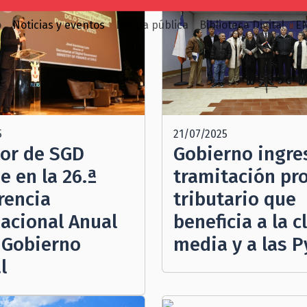
o
Noticias y eventos
Deuda pública
Biblioteca Digital
E
5
21/07/2025
tor de SGD
Gobierno ingre
e en la 26.ª
tramitación pr
rencia
tributario que
nacional Anual
beneficia a la c
 Gobierno
media y a las 
l