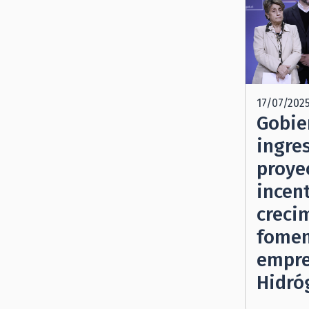
17/07/202
Gobie
ingre
proye
incent
creci
fomen
empre
Hidró