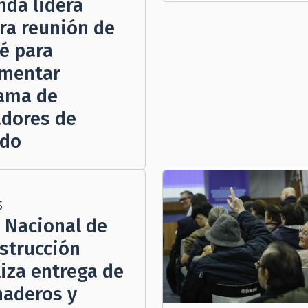
nda lidera
ra reunión de
é para
mentar
ama de
dores de
ado
5
 Nacional de
strucción
liza entrega de
naderos y