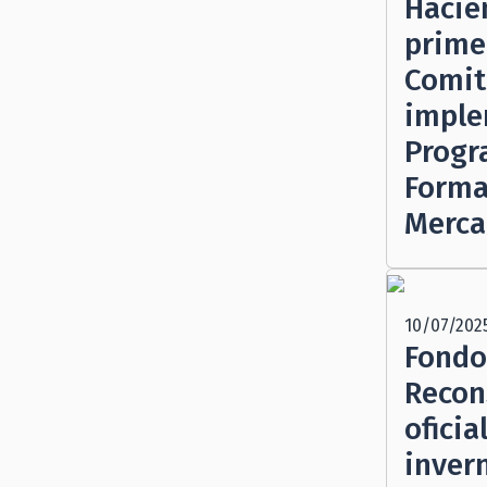
Hacie
prime
Comit
imple
Progr
Forma
Merc
10/07/202
Fondo
Recon
oficia
inver