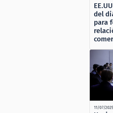
EE.UU
del di
para f
relac
comer
11/07/202