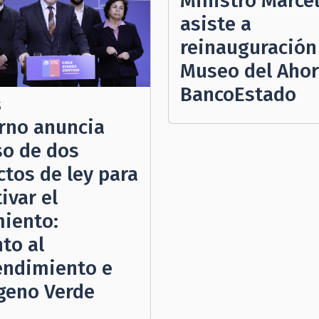
Ministro Marce
asiste a
reinauguración
Museo del Ahor
BancoEstado
5
rno anuncia
so de dos
ctos de ley para
ivar el
miento:
to al
ndimiento e
geno Verde