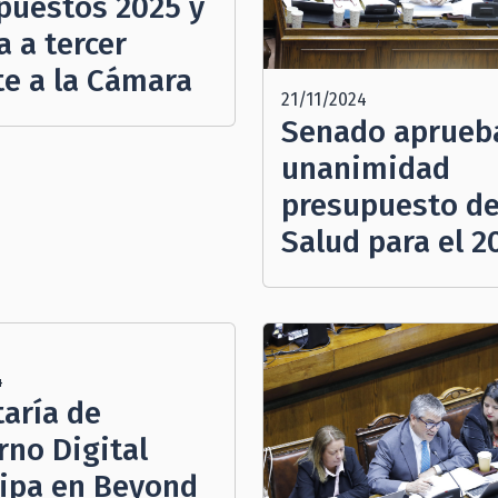
puestos 2025 y
 a tercer
te a la Cámara
21/11/2024
Senado aprueb
unanimidad
presupuesto d
Salud para el 2
4
taría de
rno Digital
cipa en Beyond