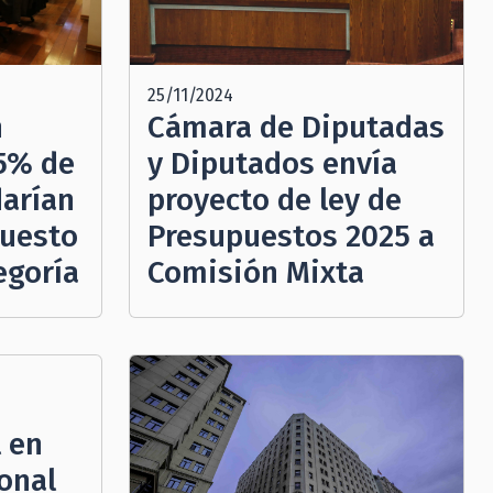
25/11/2024
n
Cámara de Diputadas
95% de
y Diputados envía
arían
proyecto de ley de
puesto
Presupuestos 2025 a
egoría
Comisión Mixta
 en
onal