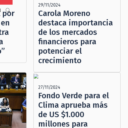
29/11/2024
N
 por
Carola Moreno
 en
destaca importancia
tra
de los mercados
a
financieros para
o”
potenciar el
crecimiento
27/11/2024
Fondo Verde para el
Clima aprueba más
de US $1.000
millones para