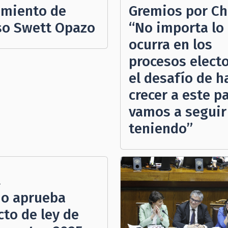
cimiento de
Gremios por Chi
so Swett Opazo
“No importa lo
ocurra en los
procesos electo
el desafío de h
crecer a este pa
vamos a seguir
teniendo”
4
o aprueba
cto de ley de