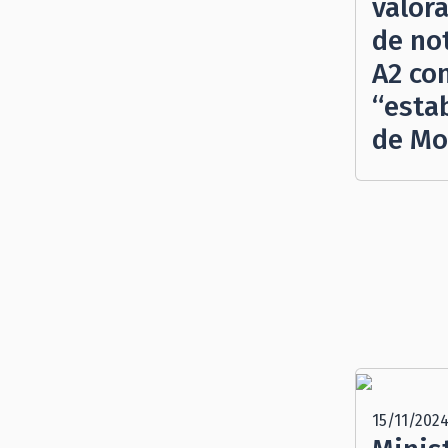
valor
de no
A2 co
“esta
de Mo
15/11/202