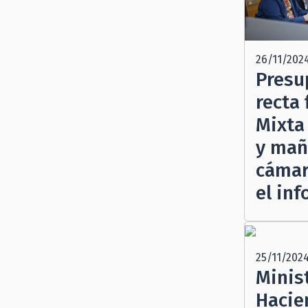
26/11/202
Presu
recta 
Mixta
y ma
cámar
el in
25/11/202
Minis
Hacie