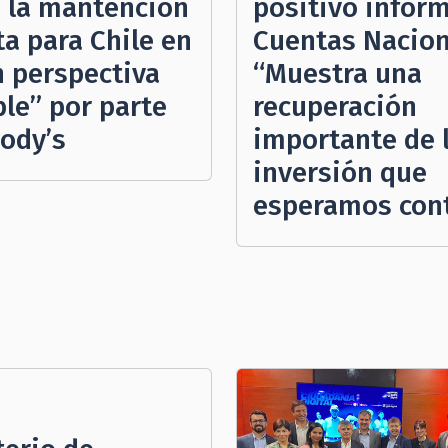
a la mantención
positivo infor
ta para Chile en
Cuentas Nacion
n perspectiva
“Muestra una
ble” por parte
recuperación
ody’s
importante de 
inversión que
esperamos con
4