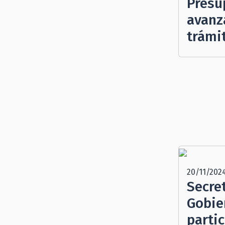
Presu
avanza
trámi
20/11/202
Secre
Gobie
parti