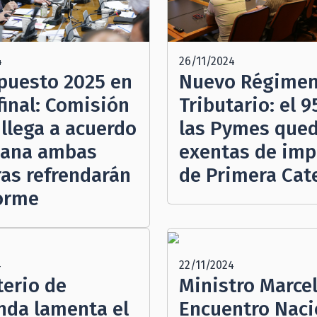
26/11/2024
4
Nuevo Régime
puesto 2025 en
Tributario: el 
final: Comisión
las Pymes qued
 llega a acuerdo
exentas de im
ñana ambas
de Primera Cat
as refrendarán
forme
4
22/11/2024
terio de
Ministro Marcel
nda lamenta el
Encuentro Naci