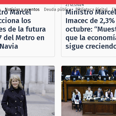
2/12/2024
o
Noticias y eventos
Deuda pública
Biblioteca Digital
E
tro Marcel
Ministro Marcel
cciona los
Imacec de 2,3%
s de la futura
octubre: “Mues
7 del Metro en
que la economí
 Navia
sigue creciend