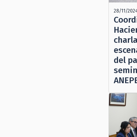
28/11/202
Coord
Hacie
charla
escen
del pa
semin
ANEP