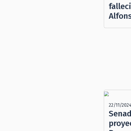
falle
Alfon
22/11/202
Senad
proye