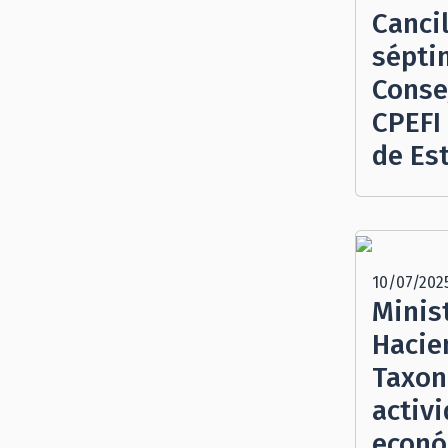
Cancil
sépti
Conse
CPEFI
de Es
10/07/202
Minis
Hacie
Taxon
activ
econó