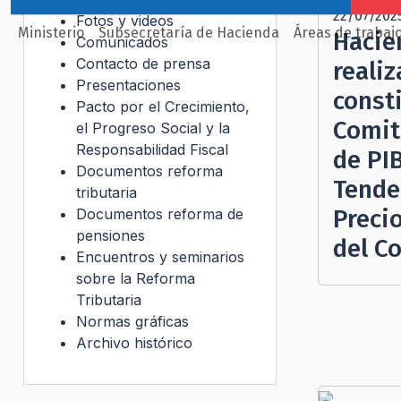
22/07/202
Fotos y videos
Ministerio
Subsecretaría de Hacienda
Áreas de trabaj
Hacie
Comunicados
Contacto de prensa
reali
Presentaciones
const
Pacto por el Crecimiento,
Comit
el Progreso Social y la
Responsabilidad Fiscal
de PI
Documentos reforma
Tende
tributaria
Preci
Documentos reforma de
pensiones
del C
Encuentros y seminarios
sobre la Reforma
Tributaria
Normas gráficas
Archivo histórico