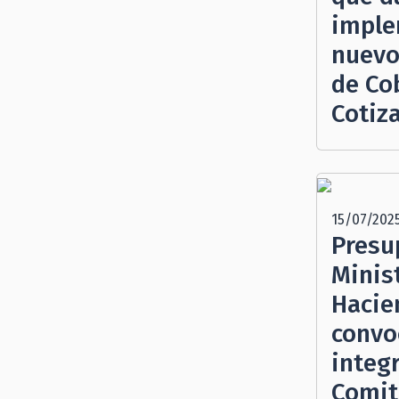
imple
nuevo
de Co
Cotiz
15/07/202
Presu
Minis
Hacie
convo
integ
Comit