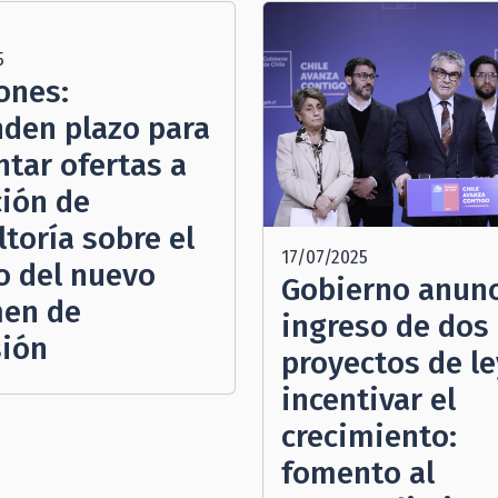
5
ones:
nden plazo para
ntar ofertas a
ción de
toría sobre el
17/07/2025
o del nuevo
Gobierno anun
en de
ingreso de dos
sión
proyectos de le
incentivar el
crecimiento:
fomento al