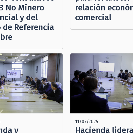
IB No Minero
relación econó
ncial y del
comercial
o de Referencia
obre
5
11/07/2025
nda y
Hacienda lider