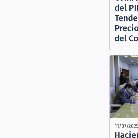
del P
Tende
Preci
del C
11/07/202
Hacie