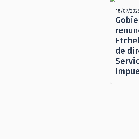
18/07/202
Gobie
renunc
Etche
de dir
Servi
Impue