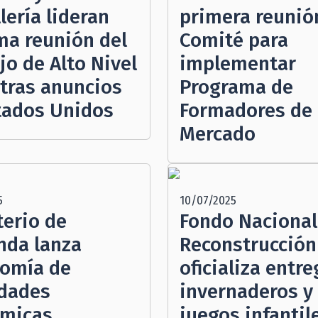
lería lideran
primera reunió
ma reunión del
Comité para
jo de Alto Nivel
implementar
 tras anuncios
Programa de
tados Unidos
Formadores de
Mercado
5
10/07/2025
terio de
Fondo Nacional
nda lanza
Reconstrucción
omía de
oficializa entr
idades
invernaderos y
micas
juegos infantil