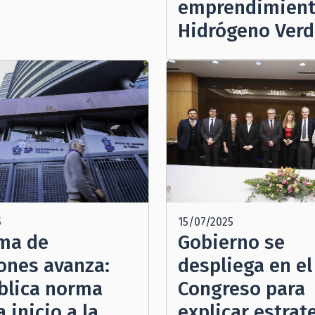
emprendimient
Hidrógeno Ver
5
15/07/2025
ma de
Gobierno se
ones avanza:
despliega en el
blica norma
Congreso para
 inicio a la
explicar estrat