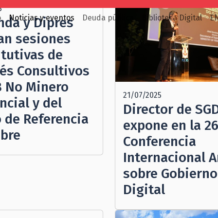
5
o
Noticias y eventos
Deuda pública
Biblioteca Digital
E
nda y Dipres
zan sesiones
itutivas de
és Consultivos
B No Minero
21/07/2025
ncial y del
Director de SG
o de Referencia
expone en la 26
obre
Conferencia
Internacional A
sobre Gobierno
Digital