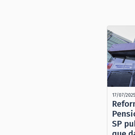
17/07/202
Refor
Pensi
SP pu
que da