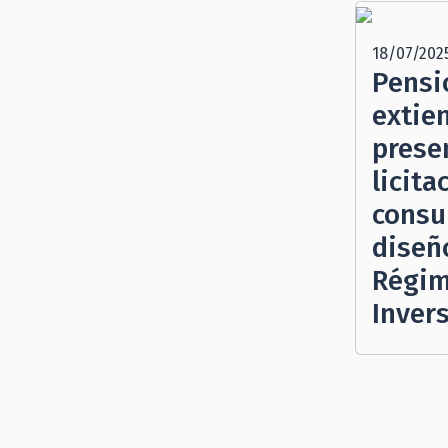
18/07/202
Pensi
extie
prese
licita
consul
diseñ
Régim
Inver