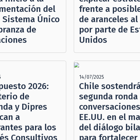
mentación del
frente a posibl
 Sistema Único
de aranceles al
branza de
por parte de E
aciones
Unidos
5
14/07/2025
puesto 2026:
Chile sostendr
terio de
segunda ronda
nda y Dipres
conversaciones
can a
EE.UU. en el ma
rantes para los
del diálogo bila
és Consultivos
para fortalecer