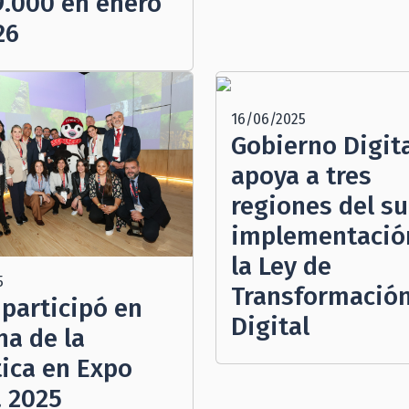
9.000 en enero
26
16/06/2025
Gobierno Digit
apoya a tres
regiones del su
implementació
la Ley de
5
Transformació
 participó en
Digital
a de la
tica en Expo
 2025