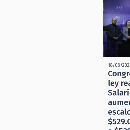
18/06/202
Congr
ley re
Salar
aumen
escal
$529.