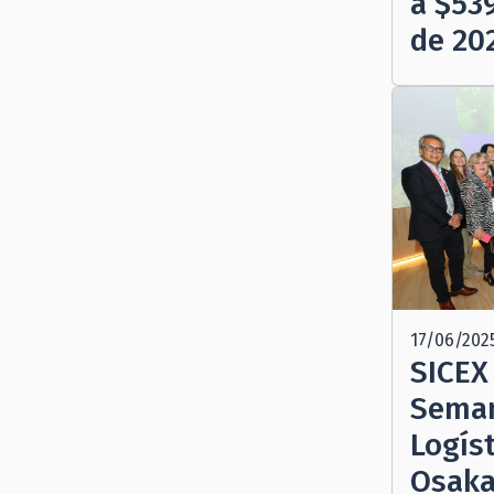
a $53
de 20
17/06/202
SICEX
Seman
Logís
Osaka