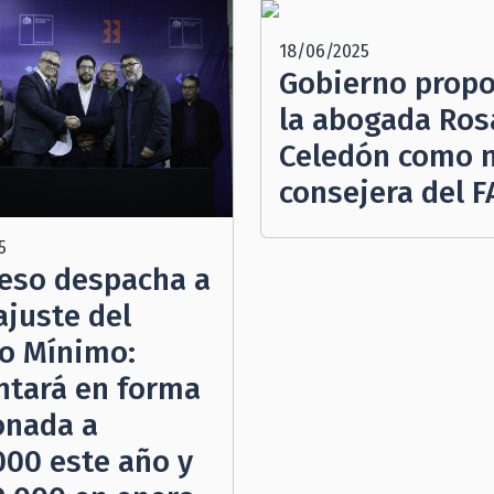
18/06/2025
Gobierno propo
la abogada Ros
Celedón como 
consejera del 
5
eso despacha a
ajuste del
io Mínimo:
tará en forma
onada a
000 este año y