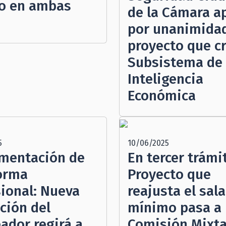
o en ambas
de la Cámara a
por unanimida
proyecto que cr
Subsistema de
Inteligencia
Económica
5
10/06/2025
mentación de
En tercer trámi
forma
Proyecto que
sional: Nueva
reajusta el sala
ción del
mínimo pasa a
ador regirá a
Comisión Mixta