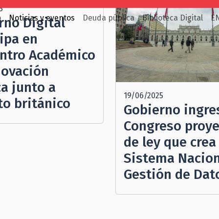
5
o
Noticias y eventos
Deuda pública
Biblioteca Digital
E
rno Digital
cipa en
ntro Académico
novación
a junto a
19/06/2025
to británico
Gobierno ingre
Congreso proye
de ley que crea
Sistema Nacion
Gestión de Dat