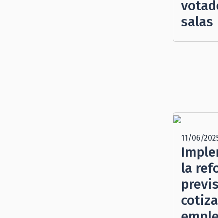
votad
salas
11/06/202
Imple
la re
previ
cotiza
emple