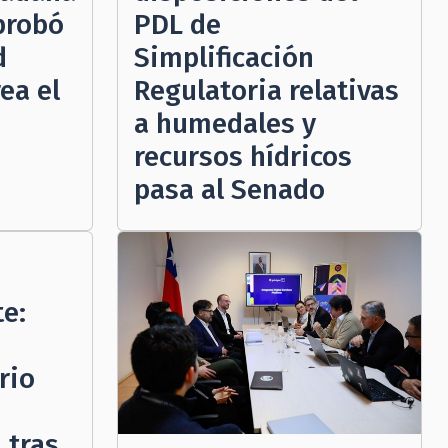
probó
PDL de
d
Simplificación
ea el
Regulatoria relativas
a humedales y
recursos hídricos
pasa al Senado
te:
rio
 tras