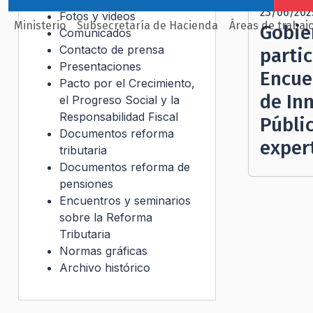
23/06/202
Fotos y videos
Ministerio
Subsecretaría de Hacienda
Áreas de trabaj
Gobie
Comunicados
Contacto de prensa
parti
Presentaciones
Encue
Pacto por el Crecimiento,
de In
el Progreso Social y la
Responsabilidad Fiscal
Públic
Documentos reforma
exper
tributaria
Documentos reforma de
pensiones
Encuentros y seminarios
sobre la Reforma
Tributaria
Normas gráficas
Archivo histórico