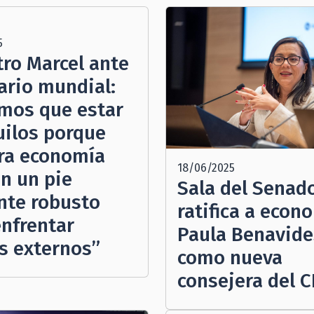
5
tro Marcel ante
ario mundial:
mos que estar
uilos porque
ra economía
18/06/2025
en un pie
Sala del Senad
nte robusto
ratifica a econ
enfrentar
Paula Benavide
s externos”
como nueva
consejera del C