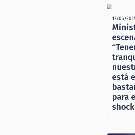
17/06/202
Minis
escen
“Tene
tranq
nuest
está 
basta
para 
shock