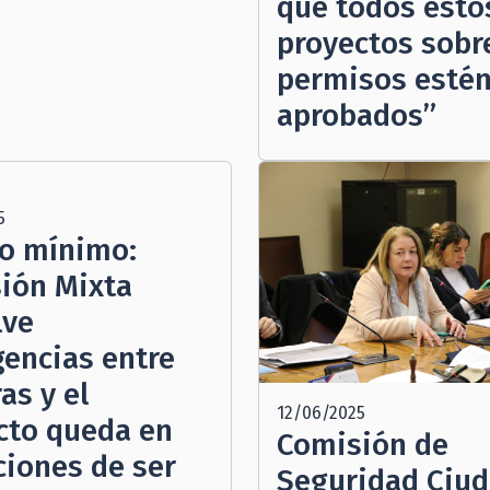
que todos esto
proyectos sobr
permisos esté
aprobados”
5
io mínimo:
ión Mixta
lve
gencias entre
as y el
12/06/2025
cto queda en
Comisión de
ciones de ser
Seguridad Ciu