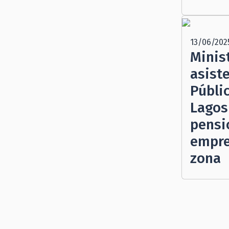
13/06/202
Minis
asist
Públi
Lagos
pensi
empre
zona