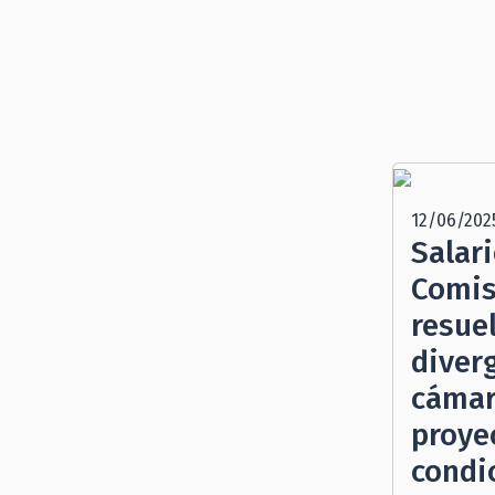
12/06/202
Salar
Comis
resue
diver
cámar
proye
condi