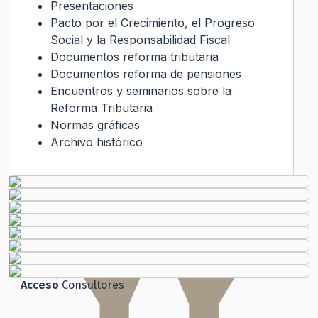
Presentaciones
Pacto por el Crecimiento, el Progreso
Social y la Responsabilidad Fiscal
Documentos reforma tributaria
Documentos reforma de pensiones
Encuentros y seminarios sobre la
Reforma Tributaria
Normas gráficas
Archivo histórico
Transparencia Activa
Gobierno Transparente
Ley de Transparencia
Código
de Ética
Histórico
Solicitud de Audiencia
Solicitud de Información
Ley del Lobby
Chile
Atiende
Ley de Transparencia
Participación
Ciudadana
Acceso
Consultores