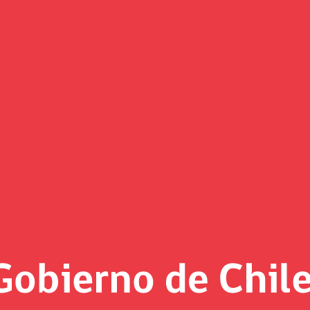
Foto MH al día
«
Página 24