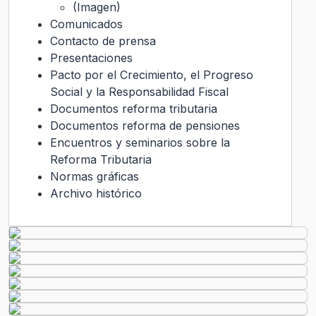
(Imagen)
Comunicados
Contacto de prensa
Presentaciones
Pacto por el Crecimiento, el Progreso
Social y la Responsabilidad Fiscal
Documentos reforma tributaria
Documentos reforma de pensiones
Encuentros y seminarios sobre la
Reforma Tributaria
Normas gráficas
Archivo histórico
Transparencia Activa
Gobierno Transparente
Ley de Transparencia
Código
de Ética
Histórico
Solicitud de Audiencia
Solicitud de Información
Ley del Lobby
Chile
Atiende
Ley de Transparencia