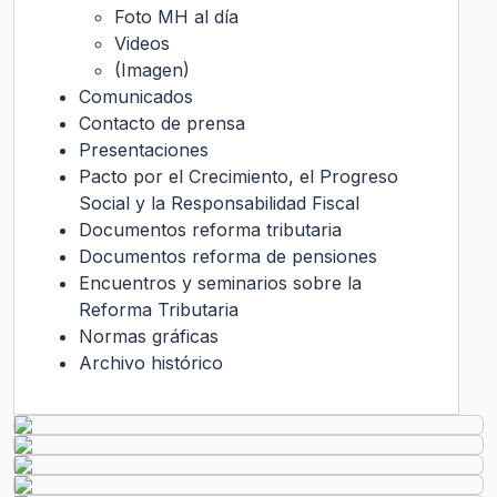
Foto MH al día
Videos
(Imagen)
Comunicados
Contacto de prensa
Presentaciones
Pacto por el Crecimiento, el Progreso
Social y la Responsabilidad Fiscal
Documentos reforma tributaria
Documentos reforma de pensiones
Encuentros y seminarios sobre la
Reforma Tributaria
Normas gráficas
Archivo histórico
Transparencia Activa
Gobierno Transparente
Ley de Transparencia
Código
de Ética
Histórico