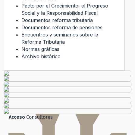
Pacto por el Crecimiento, el Progreso
Social y la Responsabilidad Fiscal
Documentos reforma tributaria
Documentos reforma de pensiones
Encuentros y seminarios sobre la
Reforma Tributaria
Normas gráficas
Archivo histórico
Transparencia Activa
Gobierno Transparente
Ley de Transparencia
Código
de Ética
Histórico
Solicitud de Audiencia
Solicitud de Información
Ley del Lobby
Chile
Atiende
Ley de Transparencia
Participación
Ciudadana
Acceso
Consultores