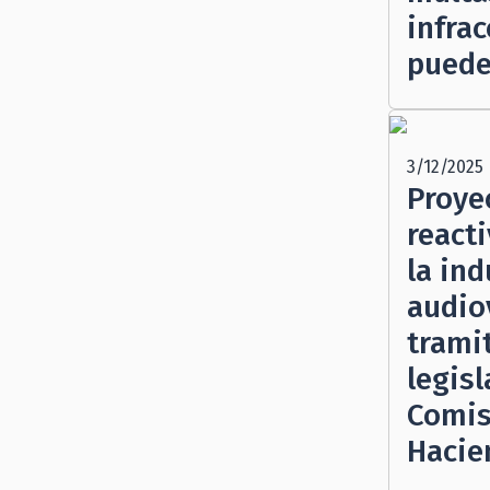
infra
puede
3/12/2025
Proye
reacti
la ind
audio
trami
legisl
Comis
Hacie