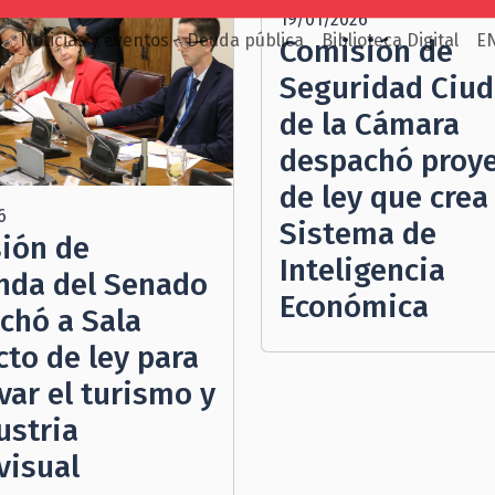
19/01/2026
o
Noticias y eventos
Deuda pública
Biblioteca Digital
E
Comisión de
Seguridad Ciu
de la Cámara
despachó proy
de ley que crea 
6
Sistema de
ión de
Inteligencia
nda del Senado
Económica
chó a Sala
cto de ley para
var el turismo y
ustria
visual