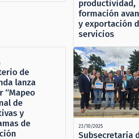
productividad,
formación ava
y exportación 
servicios
5
terio de
nda lanza
r “Mapeo
nal de
tivas y
amas de
23/10/2025
ción
Subsecretaria 