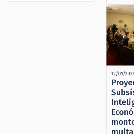
12/01/202
Proye
Subsi
Inteli
Econó
monto
multa