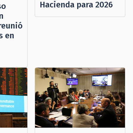
Hacienda para 2026
so
n
 reunió
s en