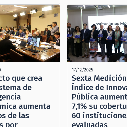
6
17/12/2025
cto que crea
Sexta Medición
stema de
Índice de Innov
gencia
Pública aumen
mica aumenta
7,1% su cobertu
s de las
60 institucione
s por
evaluadas