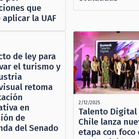
cciones que
 aplicar la UAF
cto de ley para
var el turismo y
ustria
visual retoma
tación
2/12/2025
ativa en
Talento Digital
ión de
Chile lanza nue
nda del Senado
etapa con foco