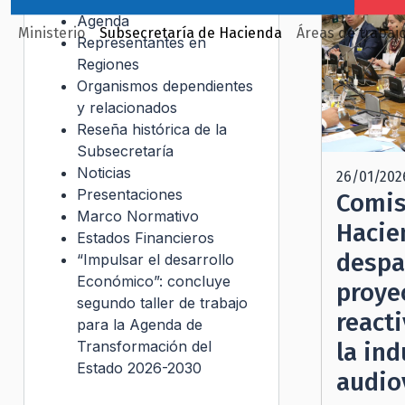
Agenda
Ministerio
Subsecretaría de Hacienda
Áreas de trabaj
Representantes en
Regiones
Organismos dependientes
y relacionados
Reseña histórica de la
Subsecretaría
Noticias
26/01/202
Presentaciones
Comis
Marco Normativo
Hacie
Estados Financieros
despa
“Impulsar el desarrollo
Económico”: concluye
proye
segundo taller de trabajo
reacti
para la Agenda de
Transformación del
la ind
Estado 2026-2030
audio