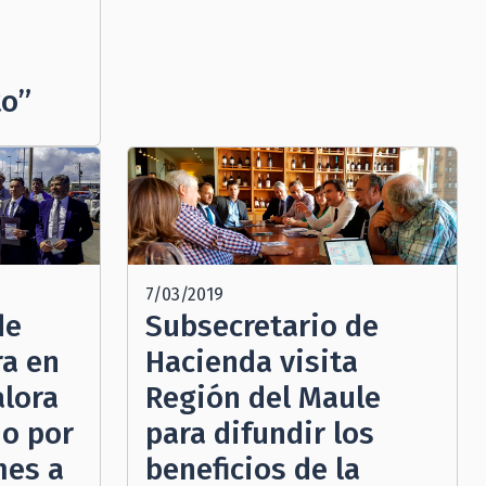
o”
7/03/2019
de
Subsecretario de
ra en
Hacienda visita
alora
Región del Maule
o por
para difundir los
mes a
beneficios de la