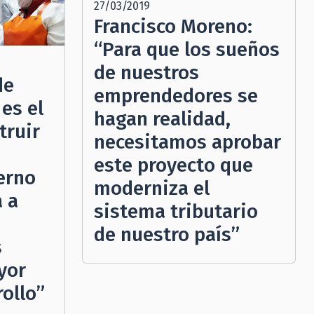
27/03/2019
Francisco Moreno:
“Para que los sueños
de nuestros
de
emprendedores se
es el
hagan realidad,
truir
necesitamos aprobar
este proyecto que
erno
moderniza el
 a
sistema tributario
de nuestro país”
s
yor
ollo”