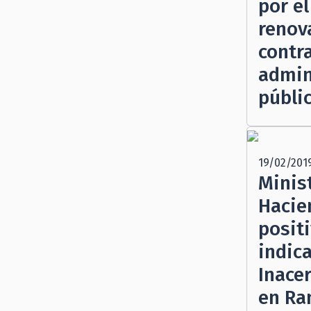
por e
renov
contra
admin
públi
19/02/201
Minist
Hacie
positi
indic
Inacer
en Ra