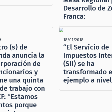
Desarrollo de 
Franca:
9
18/01/2018
ro (s) de
“El Servicio de
nda anuncia la
Impuestos Inte
orporación de
(SII) se ha
ncionarios y
transformado 
ne una quinta
ejemplo a nivel
de trabajo con
EF: “Estamos
ntos porque