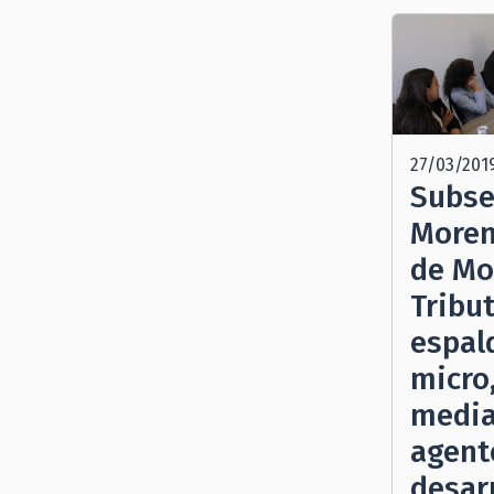
27/03/201
Subse
Moren
de Mo
Tribu
espal
micro
media
agent
desar