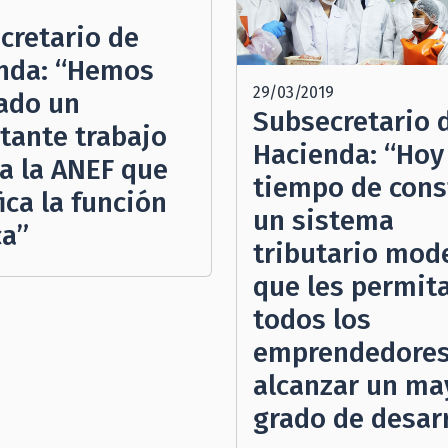
cretario de
nda: “Hemos
29/03/2019
zado un
Subsecretario 
tante trabajo
Hacienda: “Hoy 
 a la ANEF que
tiempo de cons
ica la función
un sistema
ca”
tributario mod
que les permita
todos los
emprendedore
alcanzar un ma
grado de desarr