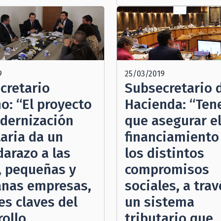
9
25/03/2019
cretario
Subsecretario 
o: “El proyecto
Hacienda: “Te
dernización
que asegurar e
taria da un
financiamiento
darazo a las
los distintos
, pequeñas y
compromisos
nas empresas,
sociales, a tra
es claves del
un sistema
rollo
tributario que