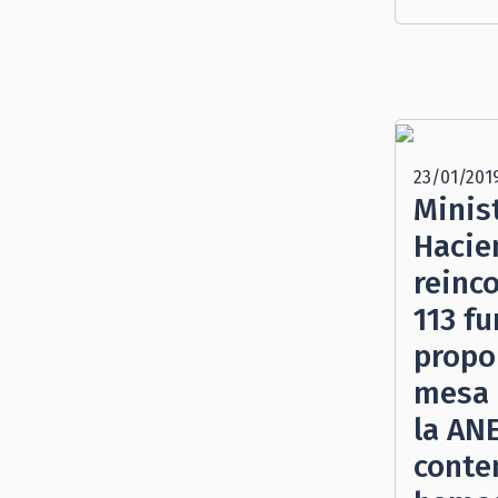
23/01/201
Minist
Hacie
reinc
113 fu
propo
mesa 
la AN
conte