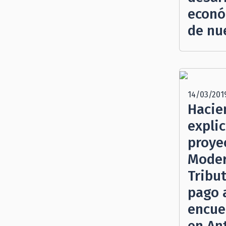
econó
de nu
14/03/201
Hacie
expli
proye
Moder
Tribut
pago 
encue
en An