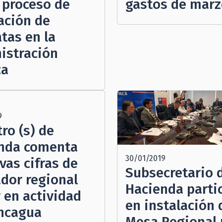
l proceso de
gastos de mar
ación de
tas en la
istración
ca
9
ro (s) de
nda comenta
30/01/2019
vas cifras de
Subsecretario 
ador regional
Hacienda parti
 en actividad
en instalación 
ncagua
Mesa Regional 