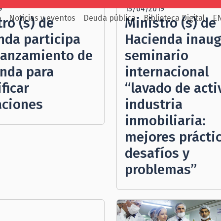
9
15/04/2019
o
Noticias y eventos
Deuda pública
Biblioteca Digital
E
ro (s) de
Ministro (s) de
nda participa
Hacienda inau
 lanzamiento de
seminario
enda para
internacional
ficar
“lavado de acti
aciones
industria
inmobiliaria:
mejores práctic
desafíos y
problemas”