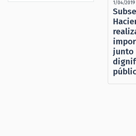
1/04/2019
Subse
Hacie
reali
impor
junto
dignif
públi