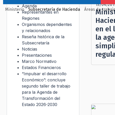
15/04/201
Agenda
Ministerio
Subsecretaría de Hacienda
Áreas de trabaj
Minist
Representantes en
Regiones
Hacie
Organismos dependientes
en el
y relacionados
la ag
Reseña histórica de la
Subsecretaría
simpli
Noticias
regul
Presentaciones
Marco Normativo
Estados Financieros
“Impulsar el desarrollo
Económico”: concluye
segundo taller de trabajo
para la Agenda de
Transformación del
Estado 2026-2030