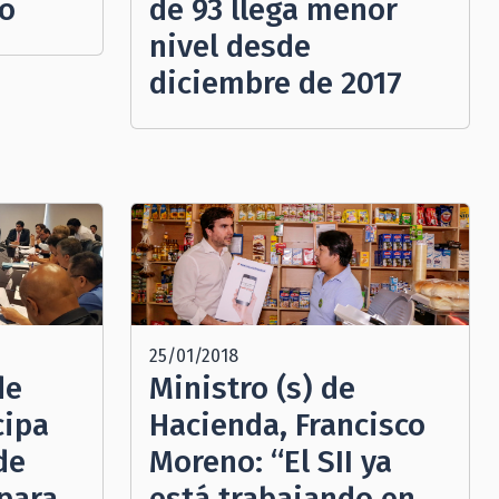
zo
de 93 llega menor
nivel desde
diciembre de 2017
25/01/2018
de
Ministro (s) de
cipa
Hacienda, Francisco
de
Moreno: “El SII ya
para
está trabajando en