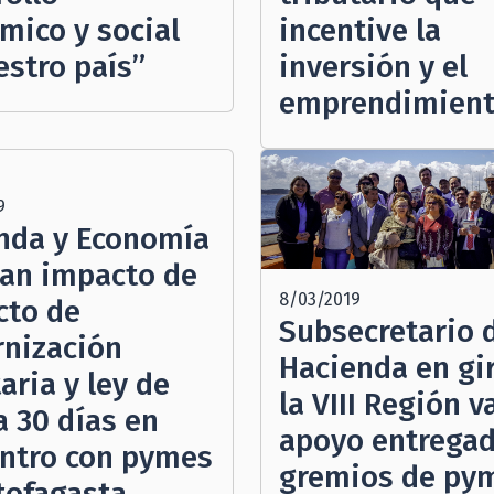
mico y social
incentive la
estro país”
inversión y el
emprendimient
9
nda y Economía
can impacto de
8/03/2019
cto de
Subsecretario 
nización
Hacienda en gi
aria y ley de
la VIII Región v
a 30 días en
apoyo entregad
ntro con pymes
gremios de py
tofagasta