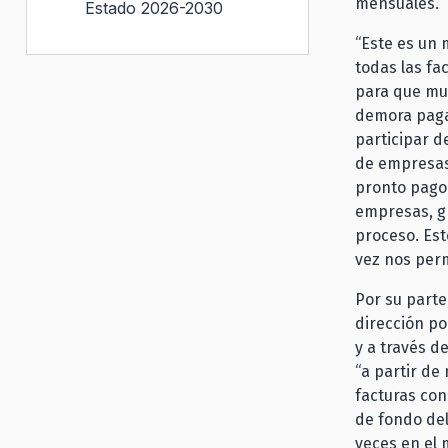
mensuales.
Estado 2026-2030
“Este es un
todas las fa
para que mu
demora paga
participar d
de empresas 
pronto pago 
empresas, g
proceso. Es
vez nos perm
Por su part
dirección p
y a través d
“a partir de
facturas con
de fondo del
veces en el 