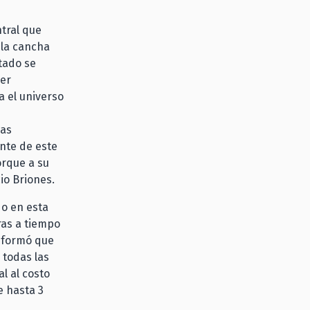
tral que
 la cancha
tado se
der
a el universo
las
nte de este
orque a su
io Briones.
o en esta
ras a tiempo
informó que
 todas las
l al costo
e hasta 3