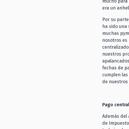
mucho para 
era un anhe
Por su parte
ha sido una
muchas pyme
nosotros es 
centralizad
nuestros pro
apalancados
fechas de pa
cumplen las
de nuestros 
Pago centra
Además del a
de Impuestos