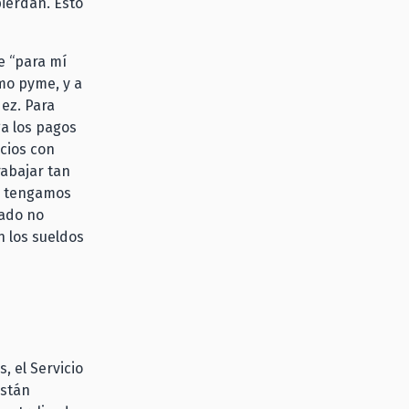
ierdan. Esto
e “para mí
mo pyme, y a
ez. Para
a los pagos
cios con
rabajar tan
o tengamos
tado no
 los sueldos
, el Servicio
están