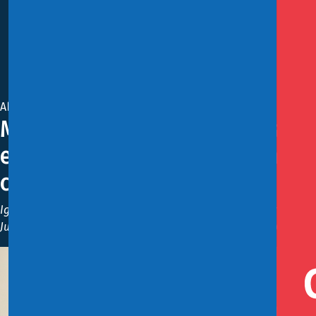
Abril 6, 2020
Ministro de Hacienda por Pago
empresas, grandes, medianas y
compras públicas”
Ignacio Briones junto a los titulares de Dipres y la Tesorería 
Juan Pablo Swett, y el dueño y fundador de la empresa Comerci