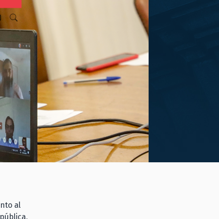
N
nto al
pública,