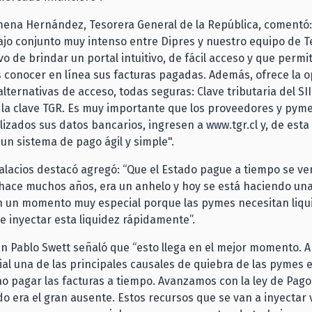
mena Hernández, Tesorera General de la República, comentó:
ajo conjunto muy intenso entre Dipres y nuestro equipo de T
vo de brindar un portal intuitivo, de fácil acceso y que permit
conocer en línea sus facturas pagadas. Además, ofrece la o
 alternativas de acceso, todas seguras: Clave tributaria del SII
 la clave TGR. Es muy importante que los proveedores y pym
lizados sus datos bancarios, ingresen a
www.tgr.cl
y, de esta
 un sistema de pago ágil y simple".
Palacios destacó agregó: “Que el Estado pague a tiempo se ve
hace muchos años, era un anhelo y hoy se está haciendo una
n un momento muy especial porque las pymes necesitan liqui
 inyectar esta liquidez rápidamente”.
an Pablo Swett señaló que “esto llega en el mejor momento. A
cial una de las principales causales de quiebra de las pymes er
 no pagar las facturas a tiempo. Avanzamos con la ley de Pago 
do era el gran ausente. Estos recursos que se van a inyectar 