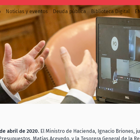
o
Noticias y eventos
Deuda pública
Biblioteca Digital
E
de abril de 2020.
El Ministro de Hacienda, Ignacio Briones, ju
Presupuestos, Matías Acevedo, y la Tesorera General de la Re