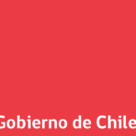
 Oportuno: “Estamos abriendo l
 chicas puedan participar comp
General de la República, el Ministro de Economía, Lucas Palacios
alizadora Barrientos, Víctor Barrientos, lanzaron el portal de