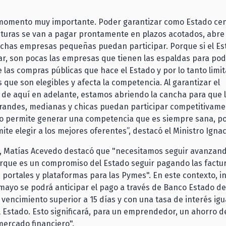
 momento muy importante. Poder garantizar como Estado cen
cturas se van a pagar prontamente en plazos acotados, abre
chas empresas pequeñas puedan participar. Porque si el Es
r, son pocas las empresas que tienen las espaldas para po
e las compras públicas que hace el Estado y por lo tanto limit
que son elegibles y afecta la competencia. Al garantizar el
de aquí en adelante, estamos abriendo la cancha para que 
randes, medianas y chicas puedan participar competitivame
to permite generar una competencia que es siempre sana, p
ite elegir a los mejores oferentes”, destacó el Ministro Ignac
e, Matías Acevedo destacó que "necesitamos seguir avanzand
orque es un compromiso del Estado seguir pagando las factu
e portales y plataformas para las Pymes". En este contexto, 
 mayo se podrá anticipar el pago a través de Banco Estado de
 vencimiento superior a 15 días y con una tasa de interés igua
 Estado. Esto significará, para un emprendedor, un ahorro d
mercado financiero".