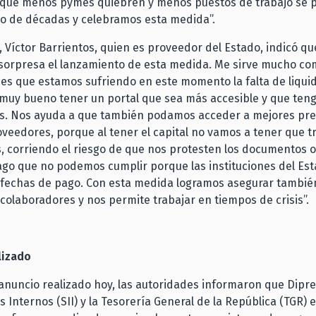
que menos pymes quiebren y menos puestos de trabajo se p
lo de décadas y celebramos esta medida”.
, Víctor Barrientos, quien es proveedor del Estado, indicó qu
 sorpresa el lanzamiento de esta medida. Me sirve mucho co
s que estamos sufriendo en este momento la falta de liquid
muy bueno tener un portal que sea más accesible y que teng
os. Nos ayuda a que también podamos acceder a mejores pre
veedores, porque al tener el capital no vamos a tener que t
, corriendo el riesgo de que nos protesten los documentos 
go que no podemos cumplir porque las instituciones del Es
 fechas de pago. Con esta medida logramos asegurar también
colaboradores y nos permite trabajar en tiempos de crisis”.
lizado
nuncio realizado hoy, las autoridades informaron que Dipres
 Internos (SII) y la Tesorería General de la República (TGR) 