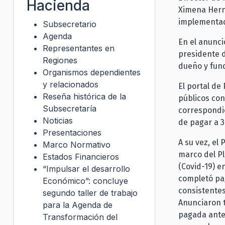
Hacienda
Ximena Hern
implementad
Subsecretario
Agenda
En el anunci
Representantes en
presidente d
Regiones
dueño y fund
Organismos dependientes
y relacionados
El portal de
Reseña histórica de la
públicos con
Subsecretaría
correspondi
Noticias
de pagar a 3
Presentaciones
A su vez, el
Marco Normativo
marco del P
Estados Financieros
(Covid-19) e
“Impulsar el desarrollo
completó pa
Económico”: concluye
consistentes
segundo taller de trabajo
Anunciaron t
para la Agenda de
pagada antes
Transformación del