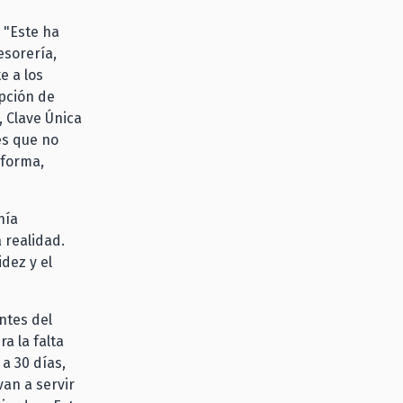
 "Este ha
esorería,
e a los
pción de
, Clave Única
es que no
 forma,
nía
 realidad.
dez y el
ntes del
a la falta
a 30 días,
van a servir