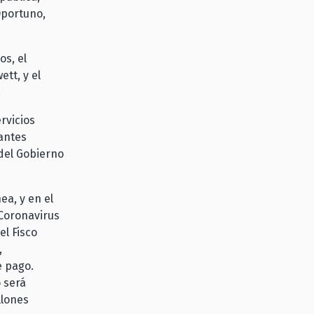
Oportuno,
os, el
tt, y el
.
rvicios
antes
del Gobierno
ea, y en el
Coronavirus
el Fisco
,
e pago.
 será
llones