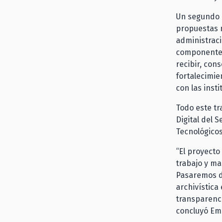
Un segundo p
propuestas n
administraci
componentes
recibir, con
fortalecimie
con las inst
Todo este tr
Digital del 
Tecnológicos
“El proyect
trabajo y ma
Pasaremos de
archivística
transparenci
concluyó E