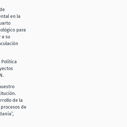
 de
ntal en la
uarto
ológico para
 a su
nculación
Política
oyectos
N.
nuestro
itución.
rollo de la
s procesos de
danía”,