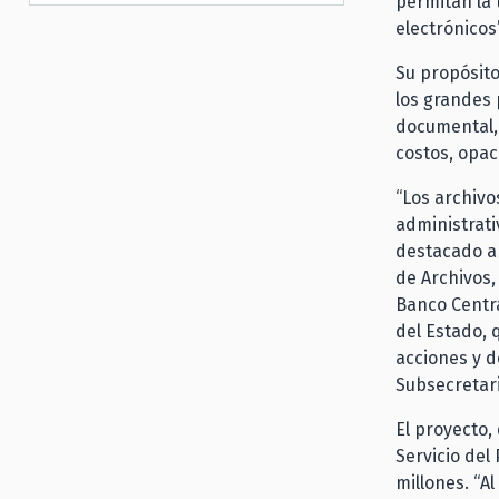
permitan la 
electrónicos”
Su propósito
los grandes 
documental,
costos, opac
“Los archivo
administrati
destacado ar
de Archivos,
Banco Centra
del Estado, 
acciones y d
Subsecretari
El proyecto,
Servicio del
millones. “A