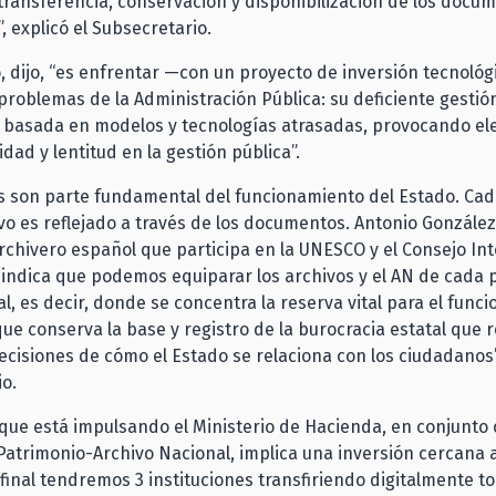
transferencia, conservación y disponibilización de los docu
, explicó el Subsecretario.
, dijo, “es enfrentar —con un proyecto de inversión tecnoló
problemas de la Administración Pública: su deficiente gestió
 basada en modelos y tecnologías atrasadas, provocando el
idad y lentitud en la gestión pública”.
s son parte fundamental del funcionamiento del Estado. Cad
vo es reflejado a través de los documentos. Antonio Gonzále
chivero español que participa en la UNESCO y el Consejo In
 indica que podemos equiparar los archivos y el AN de cada p
l, es decir, donde se concentra la reserva vital para el func
que conserva la base y registro de la burocracia estatal que r
ecisiones de cómo el Estado se relaciona con los ciudadanos”
o.
 que está impulsando el Ministerio de Hacienda, en conjunto 
 Patrimonio-Archivo Nacional, implica una inversión cercana a
l final tendremos 3 instituciones transfiriendo digitalmente t