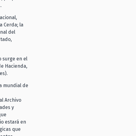
.
acional,
a Cerda; la
nal del
stado,
 surge en el
de Hacienda,
es).
ía mundial de
al Archivo
dades y
que
io estará en
gicas que