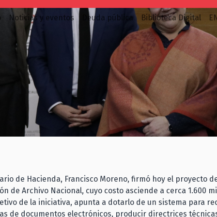
o
Noticias y eventos
Deuda pública
Biblioteca Digital
E
ario de Hacienda, Francisco Moreno, firmó hoy el proyecto d
n de Archivo Nacional, cuyo costo asciende a cerca 1.600 mi
etivo de la iniciativa, apunta a dotarlo de un sistema para rec
as de documentos electrónicos, producir directrices técnica