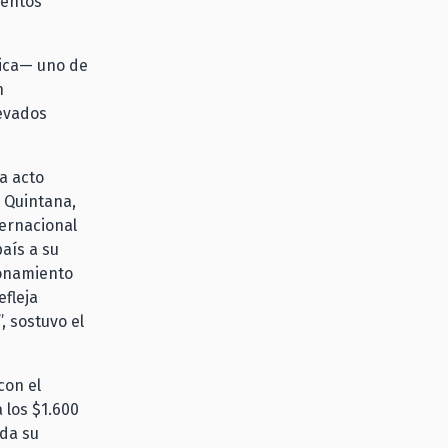
mentos
gica— uno de
n
evados
a acto
z Quintana,
ternacional
aís a su
ionamiento
efleja
, sostuvo el
con el
 los $1.600
oda su