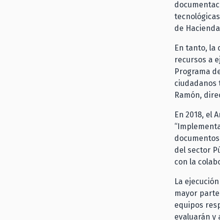
documentació
tecnológicas
de Hacienda
En tanto, la
recursos a e
Programa de 
ciudadanos t
Ramón, direc
En 2018, el 
“Implementac
documentos d
del sector P
con la colab
La ejecución
mayor parte 
equipos resp
evaluarán y 