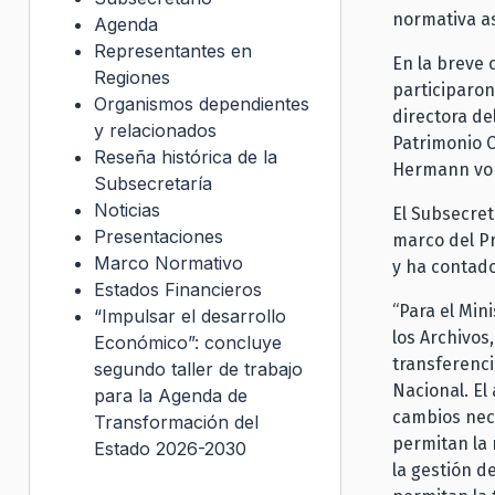
normativa as
Agenda
Representantes en
En la breve 
Regiones
participaron
Organismos dependientes
directora de
y relacionados
Patrimonio C
Reseña histórica de la
Hermann von
Subsecretaría
Noticias
El Subsecret
Presentaciones
marco del Pr
Marco Normativo
y ha contado
Estados Financieros
“Para el Min
“Impulsar el desarrollo
los Archivos
Económico”: concluye
transferenci
segundo taller de trabajo
Nacional. El
para la Agenda de
cambios nece
Transformación del
permitan la 
Estado 2026-2030
la gestión d