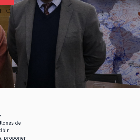
N
e
llones de
ibir
s, proponer