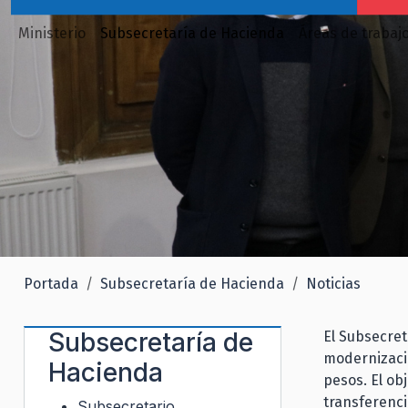
Ministerio
Subsecretaría de Hacienda
Áreas de trabaj
Portada
Subsecretaría de Hacienda
Noticias
Subsecretaría de
El Subsecret
modernizació
Hacienda
pesos. El obj
transferenci
Subsecretario