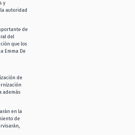
s y
 la autoridad
importante de
ral del
ción que los
lica Emma De
ización de
ernización
nta además
arán en la
miento de
rvisarán,