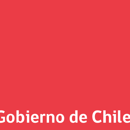
(Imagen)
 al día