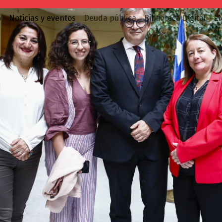
o
Noticias y eventos
Deuda pública
Biblioteca Digital
E