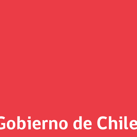
(Imagen)
 al día