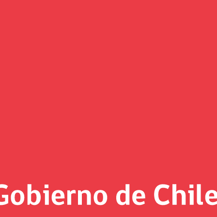
(Imagen)
 al día