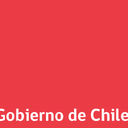
(Imagen)
 al día