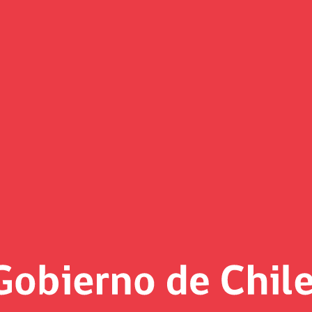
(Imagen)
 al día