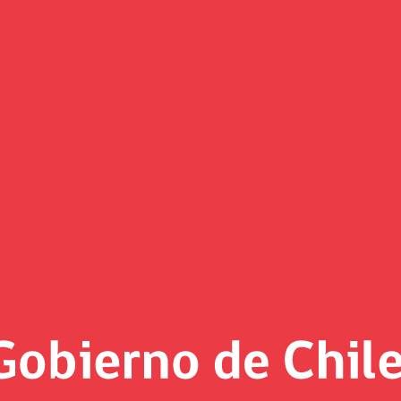
(Imagen)
 al día