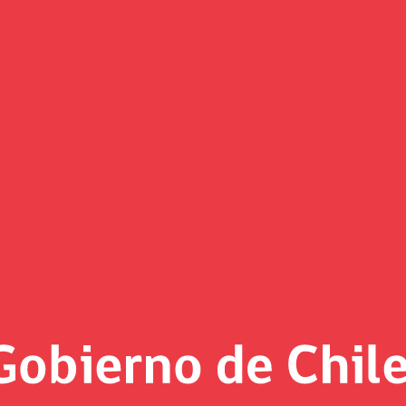
(Imagen)
 al día