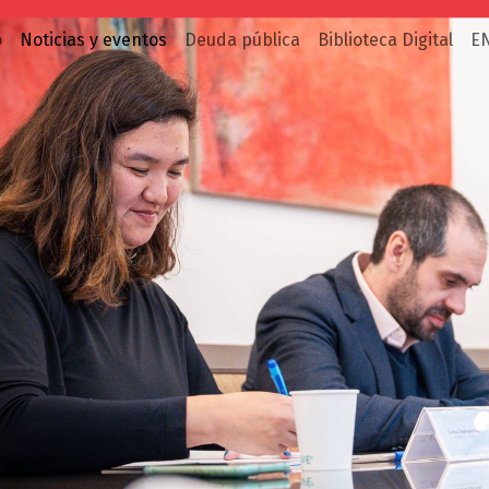
o
Noticias y eventos
Deuda pública
Biblioteca Digital
E