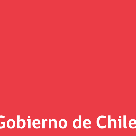
(Imagen)
 al día