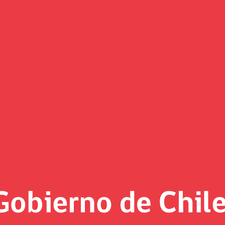
(Imagen)
 al día