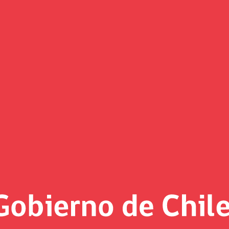
(Imagen)
 al día