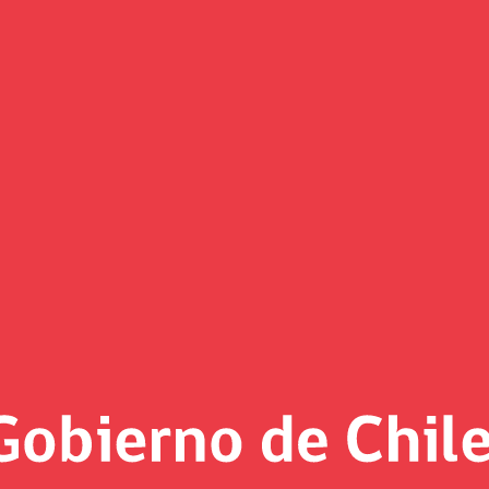
(Imagen)
 al día