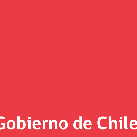
(Imagen)
 al día