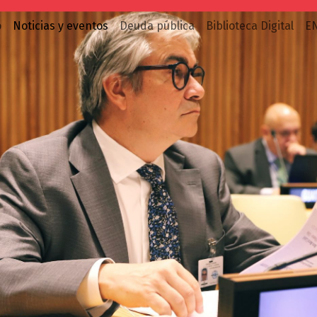
o
Noticias y eventos
Deuda pública
Biblioteca Digital
E