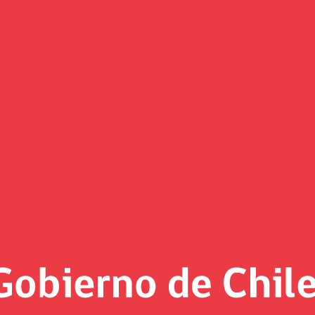
(Imagen)
 al día