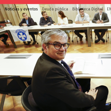
o
Noticias y eventos
Deuda pública
Biblioteca Digital
E