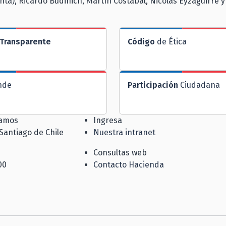
nta), Ricardo Budinich, Martín Costabal, Nicolás Eyzaguirre y
Transparente
Código
de Ética
nde
Participación
Ciudadana
jamos
Ingresa
 Santiago de Chile
Nuestra intranet
Consultas web
00
Contacto Hacienda