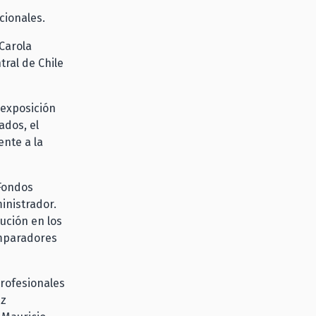
cionales.
Carola
tral de Chile
 exposición
ados, el
ente a la
 Fondos
inistrador.
bución en los
omparadores
profesionales
ez