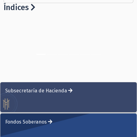
Índices
Subsecretaría de Hacienda
Investor Relations Office
Fondos Soberanos