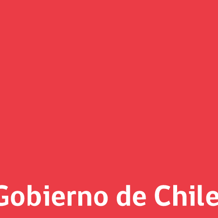
idio Único Familiar y la Asignac
miliar Electrónico por los mese
ondo de Estabilización de Precio
ey
4