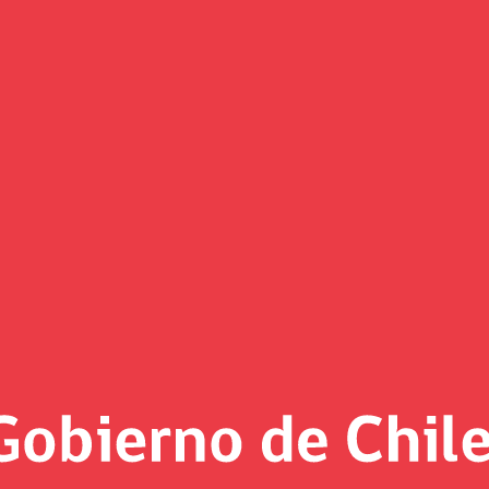
Comunicados
«
Página 17 de marzo de 2022 - 22 
4/2022
Georgetown University y org