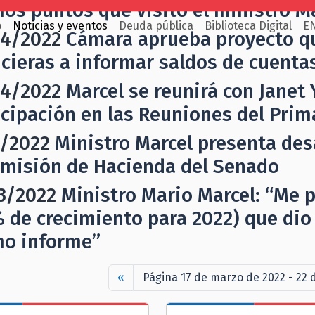
mos puntos que visitó el ministro M
o
Noticias y eventos
Deuda pública
Biblioteca Digital
E
4/2022
Cámara aprueba proyecto qu
ncieras a informar saldos de cuentas
4/2022
Marcel se reunirá con Janet 
icipación en las Reuniones del Prim
/2022
Ministro Marcel presenta desa
omisión de Hacienda del Senado
3/2022
Ministro Mario Marcel: “Me p
% de crecimiento para 2022) que dio
mo informe”
«
Página 17 de marzo de 2022 - 22 