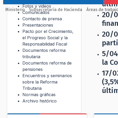
últi
Fotos y videos
Ministerio
Subsecretaría de Hacienda
Áreas de trabaj
Comunicados
20/0
Contacto de prensa
fina
Presentaciones
Pacto por el Crecimiento,
20/0
el Progreso Social y la
part
Responsabilidad Fiscal
Documentos reforma
5/04
tributaria
la C
Documentos reforma de
pensiones
17/0
Encuentros y seminarios
(3,5
sobre la Reforma
Tributaria
últi
Normas gráficas
Archivo histórico