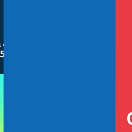
Junio 14, 2024
56 servicios nuevos participara
En esta oportunidad se incorporarán Indicadores de Gén