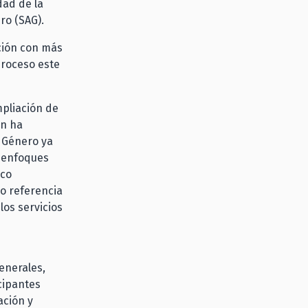
dad de la
ro (SAG).
ación con más
proceso este
mpliación de
ón ha
e Género ya
y enfoques
ico
o referencia
los servicios
enerales,
icipantes
ación y