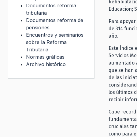
Rehabilitaci
Documentos reforma
Educación; S
tributaria
Documentos reforma de
Para apoyar 
pensiones
de 314 funci
Encuentros y seminarios
año.
sobre la Reforma
Este Índice 
Tributaria
Servicios Me
Normas gráficas
aumentado a 
Archivo histórico
que se han a
de las inici
considerand
los últimos 
recibir info
Cabe recorda
fundamentale
cruciales ta
como para el