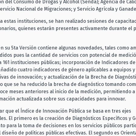
ón del Consumo de Drogas y Alcohol (Senda); Agencia de Cali
ervicio Nacional de Migraciones; y Servicio Agrícola y Ganade
a estas instituciones, se han realizado sesiones de capacit
onarios, quienes estarán presentes activamente durante el 
en su 5ta Versión contiene algunas novedades, tales como a
didos pues la cantidad de servicios con potencial de medici
161 instituciones públicas; incorporación de Indicadores d
ñadido cuatro indicadores de género aplicables a equipos 
ativas de innovación; y actualización de la Brecha de Diagnóst
o que se ha reducido la brecha de diagnóstico tomando com
doce meses anteriores al inicio de la medición, permitiendo a 
rmación actualizada sobre sus capacidades para innovar.
r que el Índice de Innovación Pública se basa en tres ejes
s. El primero es la creación de Diagnósticos Específicos y G
nto para la toma de decisiones en los servicios públicos part
 diseño de políticas públicas efectivas. El segundo es Orient