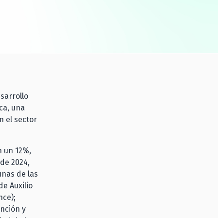
sarrollo
ica, una
 el sector
n un 12%,
 de 2024,
unas de las
de Auxilio
nce);
nción y