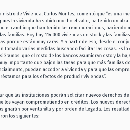
 ministro de Vivienda, Carlos Montes, comentó que “es una m
pues la vivienda ha subido mucho el valor, ha tenido un alza
e el cambio que han tenido las remuneraciones, haciendo mu
las familias. Hoy hay 114.000 viviendas en stock y las famili
las porque están muy caras. Y a partir de eso, desde el conju
n tomado varias medidas buscando facilitar las cosas. Es lo
siéramos, que el resto de los bancos asumieran esto y la baj
uy importante que bajen las tasas para que más familias d
ecialmente, puedan acceder a vivienda y para que las empr
réstamos para los efectos de producir viviendas”.
r que las instituciones podrán solicitar nuevos derechos de
ue los vayan comprometiendo en créditos. Los nuevos derec
asignarán por ventanilla y por orden de llegada. Los resultad
eron los siguientes: