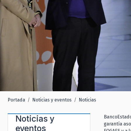
Portada
Noticias y eventos
Noticias
Noticias y
BancoEstado 
garantía as
eventos
FOGAES y a l