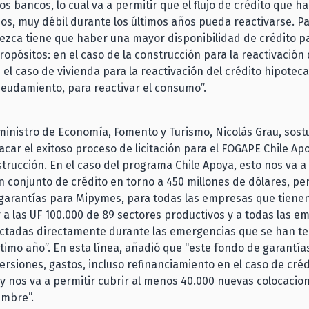
os bancos, lo cual va a permitir que el flujo de crédito que h
, muy débil durante los últimos años pueda reactivarse. Pa
ezca tiene que haber una mayor disponibilidad de crédito p
ropósitos: en el caso de la construcción para la reactivación 
 el caso de vivienda para la reactivación del crédito hipotecar
eudamiento, para reactivar el consumo”.
 ministro de Economía, Fomento y Turismo, Nicolás Grau, sos
acar el exitoso proceso de licitación para el FOGAPE Chile Apo
rucción. En el caso del programa Chile Apoya, esto nos va a
n conjunto de crédito en torno a 450 millones de dólares, p
 garantías para Mipymes, para todas las empresas que tiene
a las UF 100.000 de 89 sectores productivos y a todas las 
ectadas directamente durante las emergencias que se han t
ltimo año”. En esta línea, añadió que “este fondo de garantí
versiones, gastos, incluso refinanciamiento en el caso de créd
y nos va a permitir cubrir al menos 40.000 nuevas colocacio
embre”.