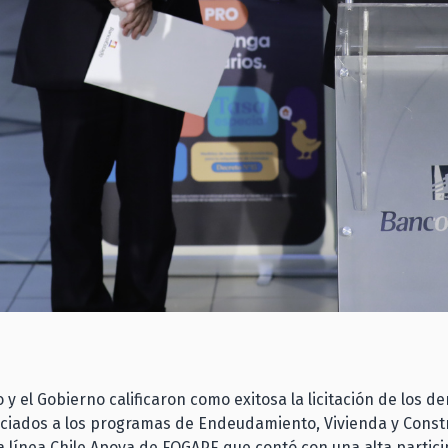
y el Gobierno calificaron como exitosa la licitación de los d
ociados a los programas de Endeudamiento, Vivienda y Const
a línea Chile Apoya de FOGAPE que contó con una alta partic