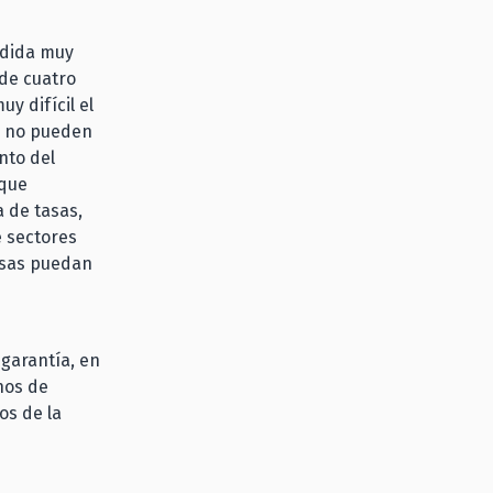
edida muy
 de cuatro
y difícil el
as no pueden
nto del
 que
a de tasas,
e sectores
esas puedan
 garantía, en
hos de
os de la