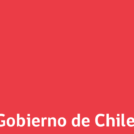
ron exitosa licitación de dere
as
 poder materializar en un mayor acceso al crédito a un menor