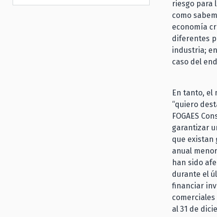
riesgo para l
como sabemos
economía cr
diferentes p
industria; en
caso del end
En tanto, el
“quiero dest
FOGAES Const
garantizar u
que existan
anual menor 
han sido af
durante el ú
financiar in
comerciales 
al 31 de dici