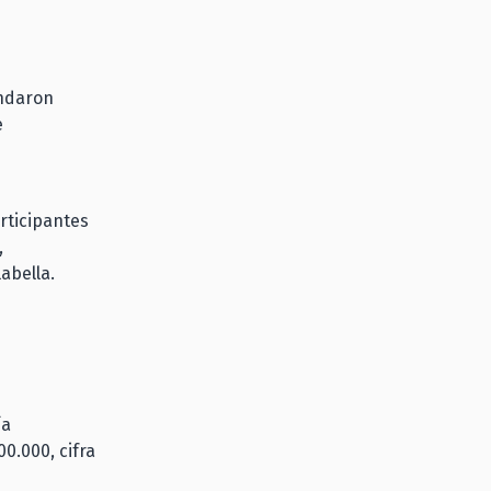
andaron
e
articipantes
,
labella.
ía
0.000, cifra