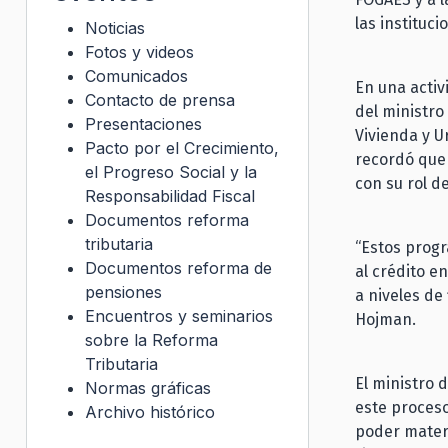
las instituc
Noticias
Fotos y videos
Comunicados
En una activ
Contacto de prensa
del ministro
Presentaciones
Vivienda y U
Pacto por el Crecimiento,
recordó que 
el Progreso Social y la
con su rol d
Responsabilidad Fiscal
Documentos reforma
tributaria
“Estos prog
Documentos reforma de
al crédito e
pensiones
a niveles de 
Encuentros y seminarios
Hojman.
sobre la Reforma
Tributaria
El ministro 
Normas gráficas
este proceso
Archivo histórico
poder materi