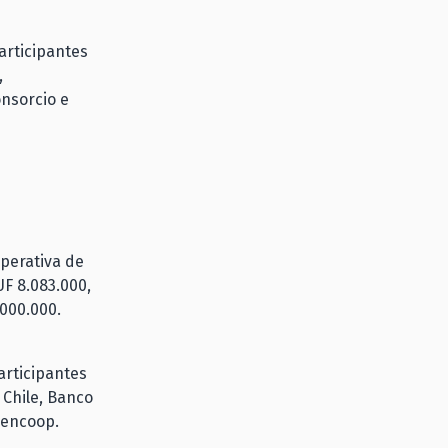
participantes
,
onsorcio e
operativa de
UF 8.083.000,
.000.000.
participantes
 Chile, Banco
iencoop.