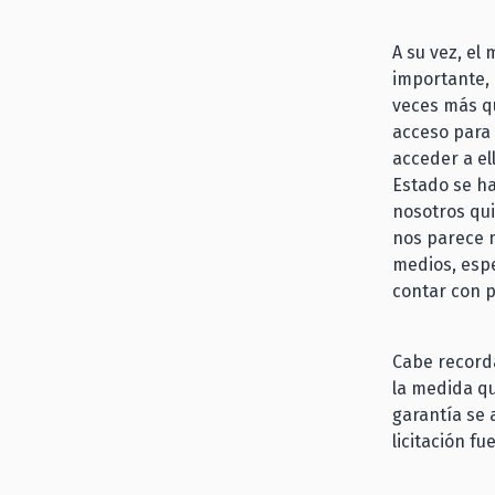
A su vez, el
importante, 
veces más qu
acceso para 
acceder a el
Estado se ha
nosotros qui
nos parece m
medios, esp
contar con p
Cabe recorda
la medida q
garantía se 
licitación fu