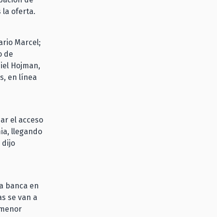
 la oferta.
ario Marcel;
o de
iel Hojman,
, en línea
ar el acceso
ia, llegando
 dijo
la banca en
as se van a
 menor