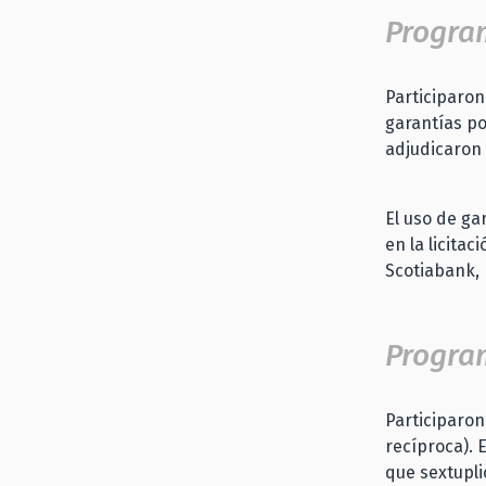
Progra
Participaron
garantías por
adjudicaron 
El uso de gar
en la licita
Scotiabank, 
Progra
Participaron
recíproca). 
que sextupli