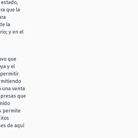
a estado,
ra que la
ara
de la
io; y en el
tuvo que
ya y el
 permitir
ermitiendo
n una venta
empresas que
enido
as permite
itos
nes de aquí