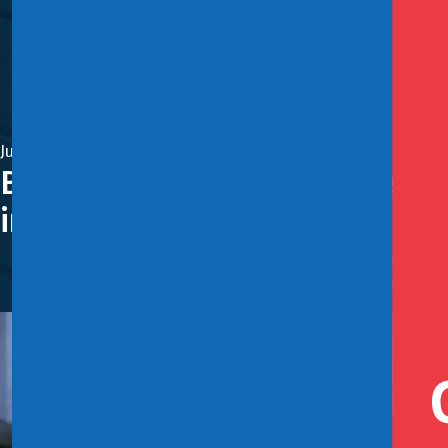
Julio 8, 2024
BancoEstado y Gobierno destaca
interés de entidades financier
Mario Marcel: "De esta manera, estas garantías se van a
permitir que el flujo de crédito pueda reactivarse”.