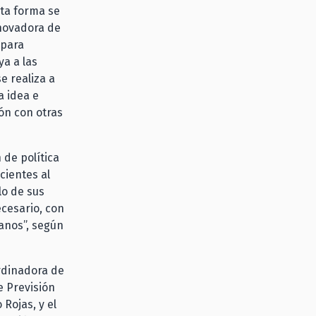
sta forma se
nnovadora de
 para
a a las
e realiza a
a idea e
ón con otras
 de política
cientes al
lo de sus
ecesario, con
anos”, según
ordinadora de
e Previsión
 Rojas, y el