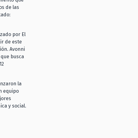
os de las
tado:
zado por El
ir de este
ión. Avonni
e que busca
12
anzaron la
n equipo
jores
ca y social.