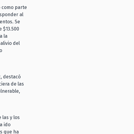
ño como parte
sponder al
mentos. Se
e $13.500
a la
livio del
o
z, destacó
iera de las
ulnerable,
 las y los
a ido
as que ha