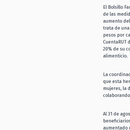
El Bolsillo 
de las medi
aumento del 
trata de una
pesos por ca
CuentaRUT d
20% de su co
alimenticio.
La coordinad
que esta her
mujeres, la 
colaborando
Al 31 de ago
beneficiario
aumentado c