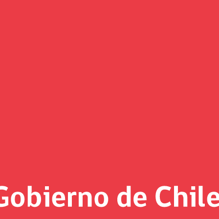
gana Premio Nacional de Innovac
sterio de Hacienda en colaboración con tres ministerios y dos 
iento a la capacidad de creación y coordinación de los equipo
 operación, el 96% de las y los beneficiarios ha accedido a l
lectrónico es una innovación relevante en la forma de entrega
acción con las y los beneficiarios”.