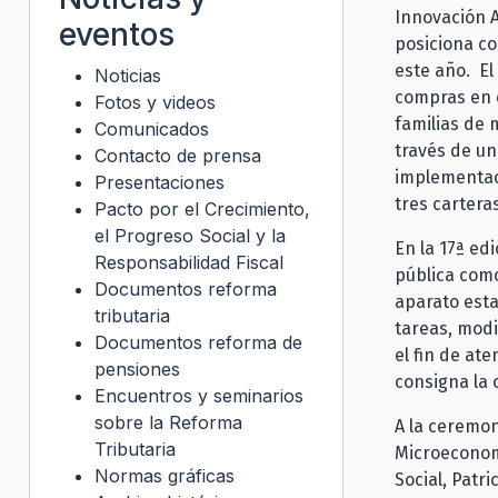
Innovación A
eventos
posiciona co
este año. El
Noticias
compras en c
Fotos y videos
familias de 
Comunicados
través de un
Contacto de prensa
implementaci
Presentaciones
tres cartera
Pacto por el Crecimiento,
el Progreso Social y la
En la 17ª ed
Responsabilidad Fiscal
pública como
Documentos reforma
aparato esta
tributaria
tareas, modi
Documentos reforma de
el fin de at
pensiones
consigna la 
Encuentros y seminarios
sobre la Reforma
A la ceremon
Tributaria
Microeconomí
Normas gráficas
Social, Patr