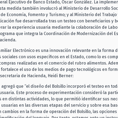
ral Ejecutivo de Banco Estado, Oscar González. La implemen
sta medida también involucró al Ministerio de Desarrollo Soci
o de Economía, Fomento y Turismo; y al Ministerio del Trabajo 
plicación fue desarrollada tras un testeo con beneficiarios y b
rar la experiencia usuaria mediante la colaboración de Labo
ograma que integra la Coordinación de Modernización del Es
acienda.
 Familiar Electrónico es una innovación relevante en la forma 
 sociales con usos específicos en el Estado, como lo es com
compras realizadas en el comercio del rubro alimentos. Ade
fortalece el uso de los medios de pago tecnológicos en forma
bsecretaria de Hacienda, Heidi Berner:
 agregó que “el diseño del Bolsillo incorporó el testeo en tod
usuaria. Este proceso de experimentación consideró la parti
 en distintas actividades, lo que permitió identificar sus ne
 usuarias en las diversas etapas del servicio y sobre esa bas
 cambios en la forma de operación del Bolsillo, las opciones
simplificación del lenguaje. Por tanto, estamos ante un inst