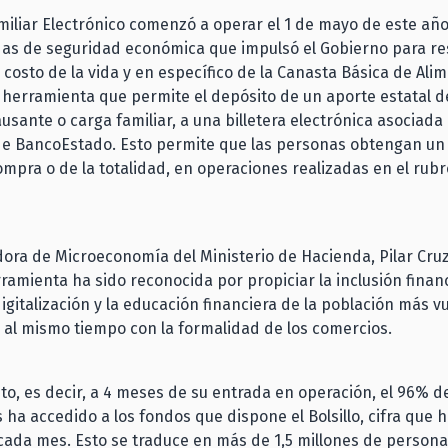
Familiar Electrónico comenzó a operar el 1 de mayo de este a
das de seguridad económica que impulsó el Gobierno para re
costo de la vida y en específico de la Canasta Básica de Ali
 herramienta que permite el depósito de un aporte estatal d
usante o carga familiar, a una billetera electrónica asociada 
e BancoEstado. Esto permite que las personas obtengan un a
mpra o de la totalidad, en operaciones realizadas en el rubr
ora de Microeconomía del Ministerio de Hacienda, Pilar Cru
ramienta ha sido reconocida por propiciar la inclusión financ
digitalización y la educación financiera de la población más v
 al mismo tiempo con la formalidad de los comercios.
sto, es decir, a 4 meses de su entrada en operación, el 96% de
s ha accedido a los fondos que dispone el Bolsillo, cifra que h
ada mes. Esto se traduce en más de 1,5 millones de person