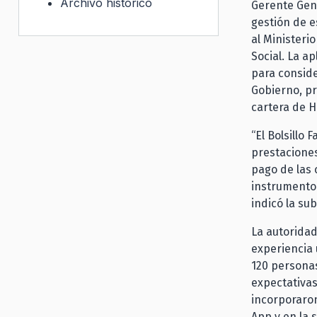
Archivo histórico
Gerente Gene
gestión de e
al Ministeri
Social. La a
para conside
Gobierno, pr
cartera de H
“El Bolsillo
prestaciones
pago de las 
instrumento 
indicó la su
La autoridad
experiencia 
120 personas
expectativas
incorporaron
App y en la 