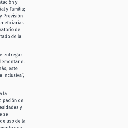
tación y
al y Familia;
y Previsión
eneficiarias
ratorio de
tado de la
de entregar
plementar el
más, este
 inclusiva”,
a la
cipación de
cesidades y
e se
 de uso de la
rumento que