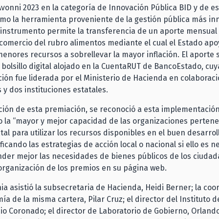
vonni 2023 en la categoría de Innovación Pública BID y de e
mo la herramienta proveniente de la gestión pública más i
 instrumento permite la transferencia de un aporte mensual
omercio del rubro alimentos mediante el cual el Estado apoy
menores recursos a sobrellevar la mayor inflación. El aporte s
 bolsillo digital alojado en la CuentaRUT de BancoEstado, cuy
ón fue liderada por el Ministerio de Hacienda en colaboraci
s y dos instituciones estatales.
ición de esta premiación, se reconoció a esta implementación
 la “mayor y mejor capacidad de las organizaciones pertene
tal para utilizar los recursos disponibles en el buen desarrol
ficando las estrategias de acción local o nacional si ello es n
ender mejor las necesidades de bienes públicos de los ciudad
organización de los premios en su página web.
ia asistió la subsecretaria de Hacienda, Heidi Berner; la co
a de la misma cartera, Pilar Cruz; el director del Instituto d
icio Coronado; el director de Laboratorio de Gobierno, Orlando