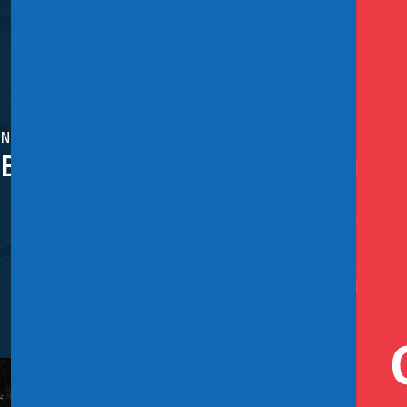
Noviembre 9, 2023
Bolsillo Familiar Electrónico 
La creación del Bolsillo Familiar Electrónico por el Mini
de Innovación Pública BID 2023. Se trata de un reconocim
sector público.
Al 22 de agosto, es decir a casi 4 meses de su entrada en
Hacienda, Heidi Berner, destacó: “El Bolsillo Familiar E
estamos ante un instrumento que es resultado de la inter