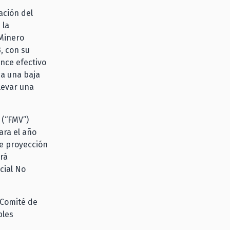
ación del
 la
 Minero
, con su
nce efectivo
ca una baja
levar una
 (“FMV”)
ara el año
de proyección
ará
cial No
 Comité de
bles