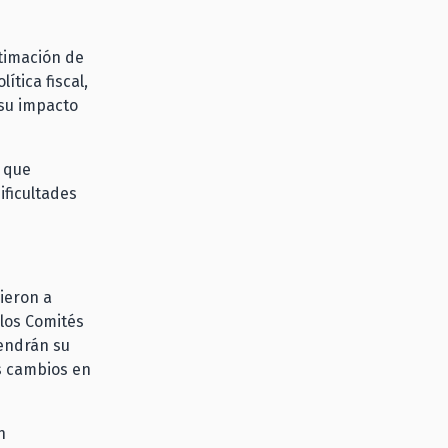
timación de
ítica fiscal,
 su impacto
s que
ificultades
dieron a
 los Comités
tendrán su
os cambios en
n