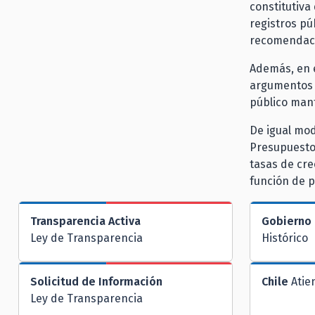
constitutiva 
registros pú
recomendaci
Además, en e
argumentos t
público mant
De igual mod
Presupuesto-
tasas de cre
función de 
Transparencia Activa
Gobierno 
Ley de Transparencia
Histórico
Solicitud de Información
Chile
Atie
Ley de Transparencia