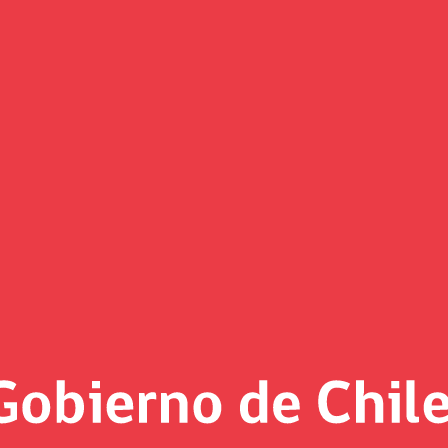
 cambio metodológico en cálcul
na, entregó la nómina de expertos que integrarán los Comit
es 25. En la ocasión se darán a conocer los cambios en la me