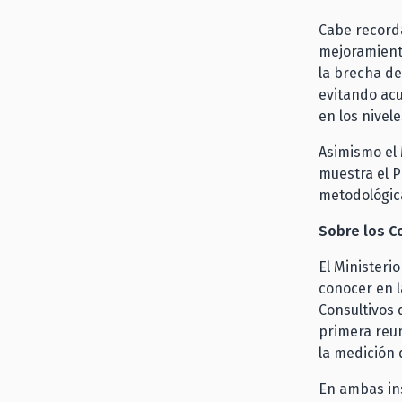
Cabe recorda
mejoramiento
la brecha de
evitando acu
en los nivel
Asimismo el 
muestra el P
metodológic
Sobre los C
El Ministeri
conocer en l
Consultivos 
primera reun
la medición 
En ambas ins