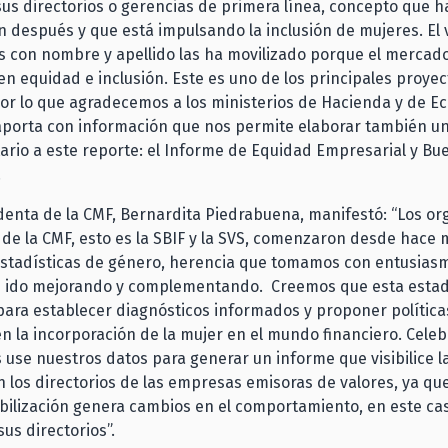
us directorios o gerencias de primera línea, concepto que 
n después y que está impulsando la inclusión de mujeres. El vi
s con nombre y apellido las ha movilizado porque el mercad
n equidad e inclusión. Este es uno de los principales proyec
or lo que agradecemos a los ministerios de Hacienda y de E
 aporta con información que nos permite elaborar también u
rio a este reporte: el Informe de Equidad Empresarial y Bu
.
denta de la CMF, Bernardita Piedrabuena, manifestó: “Los o
de la CMF, esto es la SBIF y la SVS, comenzaron desde hace
 estadísticas de género, herencia que tomamos con entusia
 ido mejorando y complementando. Creemos que esta estadí
ara establecer diagnósticos informados y proponer política
 la incorporación de la mujer en el mundo financiero. Cele
 use nuestros datos para generar un informe que visibilice 
 los directorios de las empresas emisoras de valores, ya q
ibilización genera cambios en el comportamiento, en este cas
us directorios”.