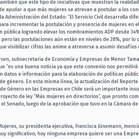
también que este tipo de iniciativas que muestran la realidad
e ayudar a que más mujeres se atrevan a postular a los co
la Administración del Estado: “El Servicio Civil desarrolla dif
para incrementar la postulación y presencia de mujeres en e
ón pública logrando elevar los nombramientos ADP desde 34%
 pero las postulaciones aún están en niveles de 28%, por lo 
e visibilizar cifras las anime a atreverse a asumir desafíos d
ersen, subsecretaria de Economía y Empresas de Menor Tama
ue “es una buena noticia ya que este convenio nos permitirá
 datos e información para la elaboración de políticas públi
de género. En esta misma línea, la actualización del Reporte
de Género en las Empresas en Chile será un importante ins
royecto de ley “Más mujeres en directorios”, que pronto co
 el Senado, luego de la aprobación que tuvo en la Cámara de
ujeres, su presidenta ejecutiva, Francisca Jünemann, menci
uy significativo; hoy ninguna empresa quiere ser una Empre