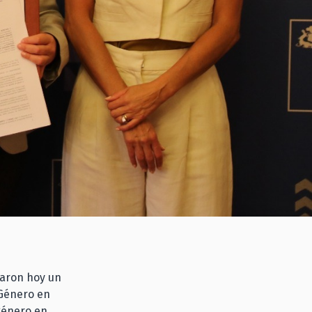
maron hoy un
 Género en
 género en