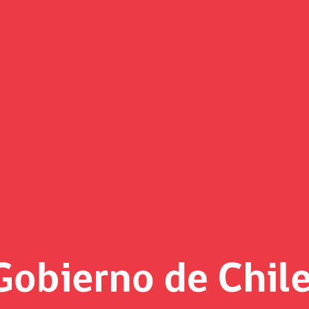
n del VI Reporte de Indicadore
sterios de Hacienda, Economía, y Fundación ChileMujeres para
isión para el Mercado Financiero (CMF).