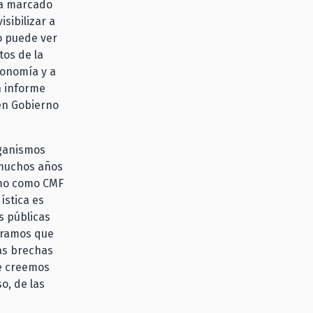
ha marcado
sibilizar a
o puede ver
tos de la
conomía y a
n informe
en Gobierno
rganismos
 muchos años
smo como CMF
stica es
s públicas
bramos que
las brechas
ue creemos
o, de las