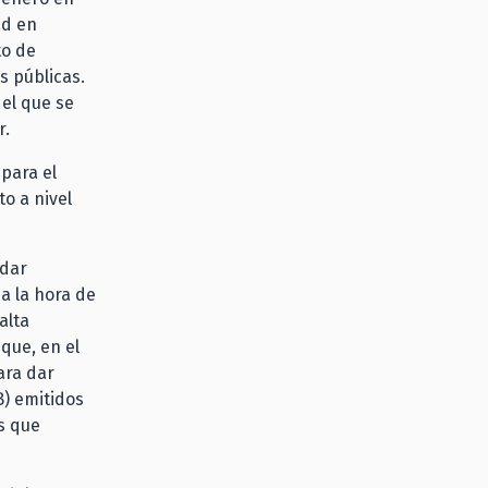
ad en
to de
s públicas.
 el que se
r.
para el
to a nivel
 dar
a la hora de
alta
que, en el
ara dar
B) emitidos
s que