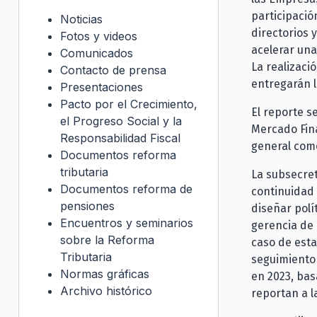
participació
Noticias
directorios 
Fotos y videos
acelerar una
Comunicados
La realizaci
Contacto de prensa
entregarán l
Presentaciones
Pacto por el Crecimiento,
El reporte s
el Progreso Social y la
Mercado Fina
Responsabilidad Fiscal
general com
Documentos reforma
tributaria
La subsecret
Documentos reforma de
continuidad 
pensiones
diseñar polí
Encuentros y seminarios
gerencia de 
sobre la Reforma
caso de est
Tributaria
seguimiento 
Normas gráficas
en 2023, bas
Archivo histórico
reportan a l