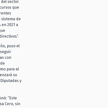
 del sector
ncursos que
erentes
l sistema de
 en 2021 a
que
irectivos”.
ño, puso el
 seguir
cas con
 de
umo para el
menzará su
 Diputadas y
onó: “Este
sa Cero, sin