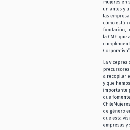
mujeres en s
un antes y u
las empresa
cómo están e
fundación, p
la CMF, que
complementa
Corporativo”
La vicepresi
precursores 
a recopilar
y que hemos
importante p
que fomenten
ChileMujeres
de género en
que esta vis
empresas y s