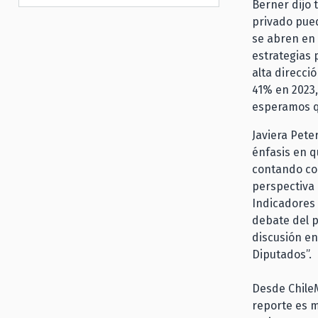
Berner dijo 
privado pued
se abren en 
estrategias 
alta direcci
41% en 2023,
esperamos qu
Javiera Pet
énfasis en q
contando con
perspectiva 
Indicadores 
debate del p
discusión en
Diputados”.
Desde ChileM
reporte es m